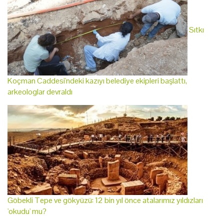
Sıtkı
Koçman Caddesi'ndeki kazıyı belediye ekipleri başlattı,
arkeologlar devraldı
Göbekli Tepe ve gökyüzü: 12 bin yıl önce atalarımız yıldızları
'okudu' mu?