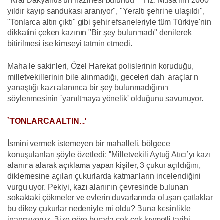
"Kral Dakyanus'un hazinesi bulundu", "Hz. Musa'nın 2600
yıldır kayıp sandukası aranıyor", "Yeraltı şehrine ulaşıldı",
"Tonlarca altın çıktı" gibi şehir efsaneleriyle tüm Türkiye'nin
dikkatini çeken kazının "Bir şey bulunmadı" denilerek
bitirilmesi ise kimseyi tatmin etmedi.
Mahalle sakinleri, Özel Harekat polislerinin koruduğu,
milletvekillerinin bile alınmadığı, geceleri dahi araçların
yanaştığı kazı alanında bir şey bulunmadığının
söylenmesinin `yanıltmaya yönelik' olduğunu savunuyor.
`TONLARCA ALTIN...'
İsmini vermek istemeyen bir mahalleli, bölgede
konuşulanları şöyle özetledi: "Milletvekili Aytuğ Atıcı’yı kazı
alanına alarak açıklama yapan kişiler, 3 çukur açıldığını,
diklemesine açılan çukurlarda katmanların incelendiğini
vurguluyor. Pekiyi, kazı alanının çevresinde bulunan
sokaktaki çökmeler ve evlerin duvarlarında oluşan çatlaklar
bu dikey çukurlar nedeniyle mi oldu? Buna kesinlikle
inanmıyoruz. Bize göre burada çok çok kıymetli tarihi