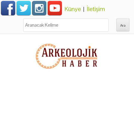
Künye
|
İletişim
Ara: