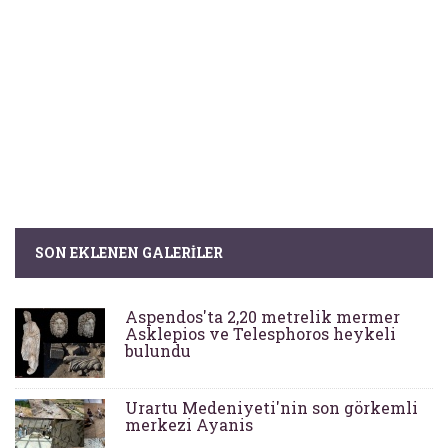
SON EKLENEN GALERILER
Aspendos'ta 2,20 metrelik mermer
Asklepios ve Telesphoros heykeli
bulundu
Urartu Medeniyeti'nin son görkemli
merkezi Ayanis