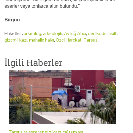
eserler veya tonlarca altın bulundu."
Birgün
Etiketler :
arkeolog
,
arkeolojik
,
Aytuğ Atıcı
,
dedikodu
,
fısıltı
,
gizemli kazı
,
mahalle halkı
,
Özel Harekat
,
Tarsus
,
İlgili Haberler
Tarsus'ta esrarengiz kazı çalışması