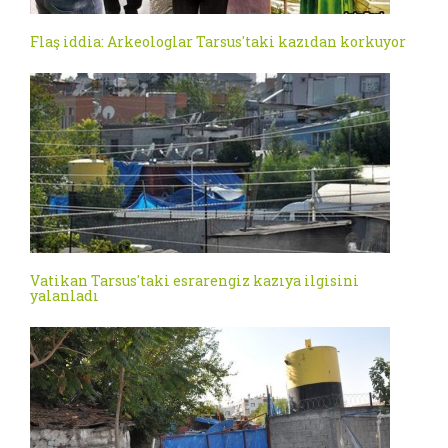
Flaş iddia: Arkeologlar Tarsus'taki kazıdan korkuyor
Vatikan Tarsus'taki esrarengiz kazıya ilgisini
yalanladı