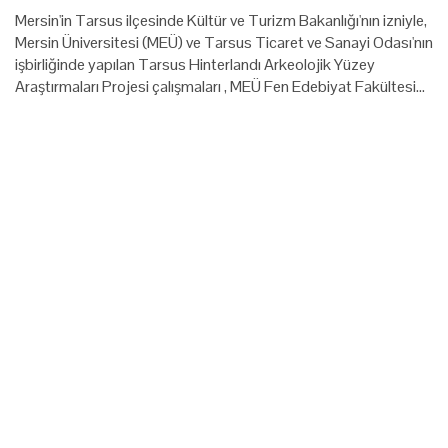
Mersin'in Tarsus ilçesinde Kültür ve Turizm Bakanlığı'nın izniyle,
Mersin Üniversitesi (MEÜ) ve Tarsus Ticaret ve Sanayi Odası'nın
işbirliğinde yapılan Tarsus Hinterlandı Arkeolojik Yüzey
Araştırmaları Projesi çalışmaları , MEÜ Fen Edebiyat Fakültesi…