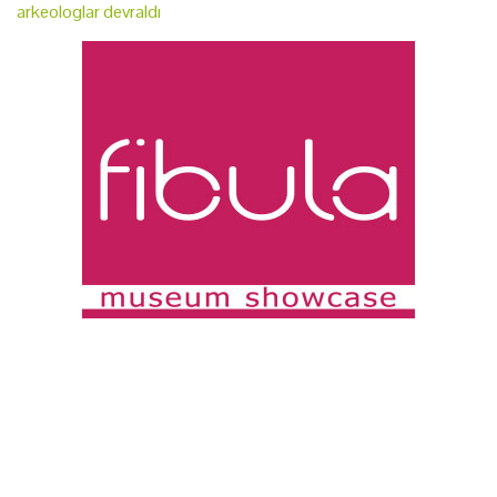
arkeologlar devraldı