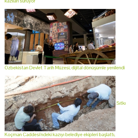
kazıları sürüyor
Özbekistan Devlet Tarih Müzesi, dijital dönüşümle yenilendi
Sıtkı
Koçman Caddesi'ndeki kazıyı belediye ekipleri başlattı,