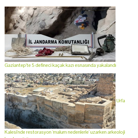
Gaziantep'te 5 defineci kaçak kazı esnasında yakalandı
Urfa
Kalesi'nde restorasyon 'malum nedenlerle' uzarken arkeoloji