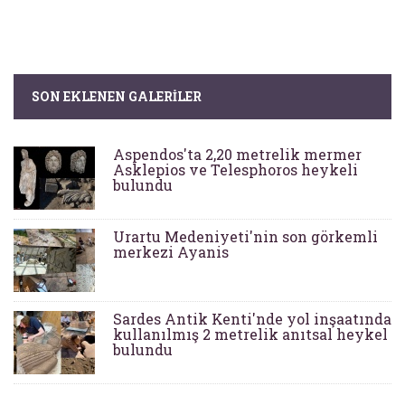
SON EKLENEN GALERILER
Aspendos'ta 2,20 metrelik mermer
Asklepios ve Telesphoros heykeli
bulundu
Urartu Medeniyeti'nin son görkemli
merkezi Ayanis
Sardes Antik Kenti'nde yol inşaatında
kullanılmış 2 metrelik anıtsal heykel
bulundu