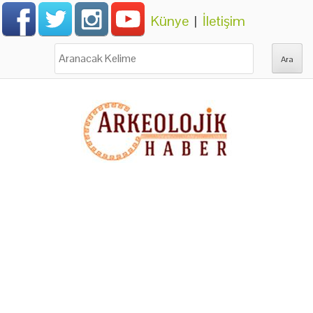
Künye
|
İletişim
Ara: