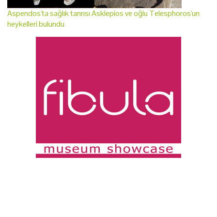
Aspendos'ta sağlık tanrısı Asklepios ve oğlu Telesphoros'un
heykelleri bulundu