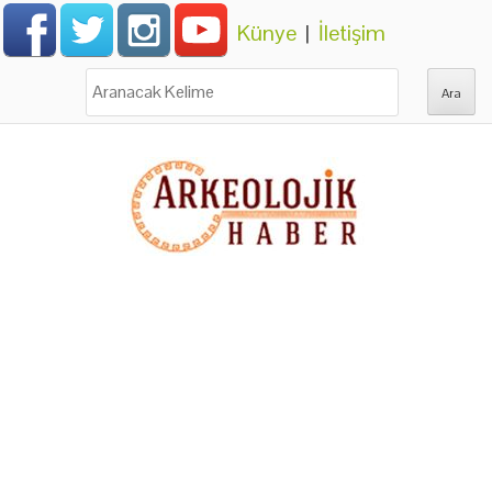
Künye
|
İletişim
Ara: