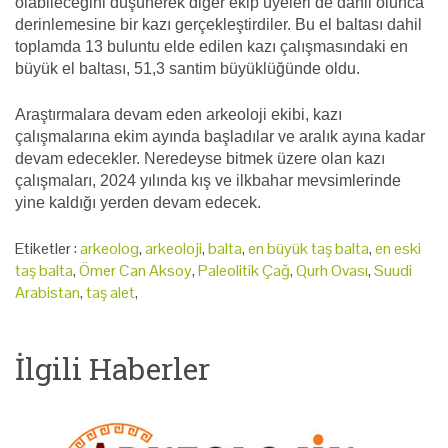
olabileceğini düşünerek diğer ekip üyeleri de dahil olunca
derinlemesine bir kazı gerçekleştirdiler. Bu el baltası dahil
toplamda 13 buluntu elde edilen kazı çalışmasındaki en
büyük el baltası, 51,3 santim büyüklüğünde oldu.
Araştırmalara devam eden arkeoloji ekibi, kazı
çalışmalarına ekim ayında başladılar ve aralık ayına kadar
devam edecekler. Neredeyse bitmek üzere olan kazı
çalışmaları, 2024 yılında kış ve ilkbahar mevsimlerinde
yine kaldığı yerden devam edecek.
Etiketler :
arkeolog
,
arkeoloji
,
balta
,
en büyük taş balta
,
en eski
taş balta
,
Ömer Can Aksoy
,
Paleolitik Çağ
,
Qurh Ovası
,
Suudi
Arabistan
,
taş alet
,
İlgili Haberler