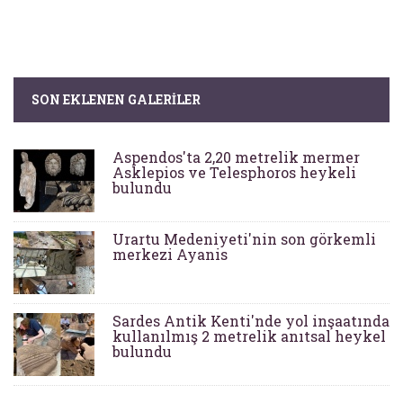
SON EKLENEN GALERILER
Aspendos'ta 2,20 metrelik mermer
Asklepios ve Telesphoros heykeli
bulundu
Urartu Medeniyeti'nin son görkemli
merkezi Ayanis
Sardes Antik Kenti'nde yol inşaatında
kullanılmış 2 metrelik anıtsal heykel
bulundu