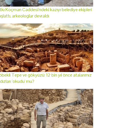
tkı Koçman Caddesi'ndeki kazıyı belediye ekipleri
şlattı, arkeologlar devraldı
bekli Tepe ve gökyüzü: 12 bin yıl önce atalarımız
ldızları 'okudu' mu?