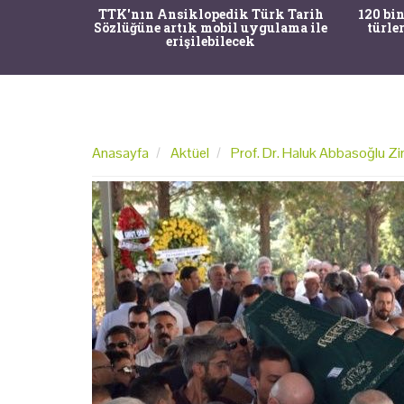
nrısı
TTK'nın Ansiklopedik Türk Tarih
120 bin
horos'un
Sözlüğüne artık mobil uygulama ile
türle
du
erişilebilecek
Anasayfa
Aktüel
Prof. Dr. Haluk Abbasoğlu Zin