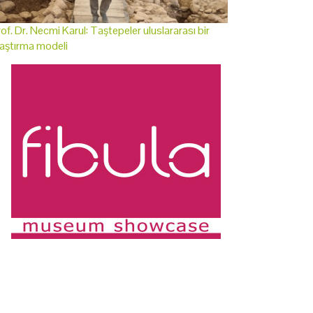
of. Dr. Necmi Karul: Taştepeler uluslararası bir
aştırma modeli