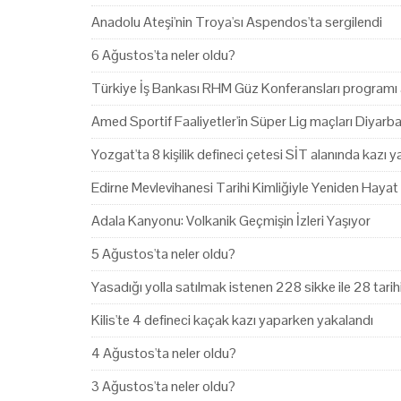
Anadolu Ateşi'nin Troya'sı Aspendos'ta sergilendi
6 Ağustos'ta neler oldu?
Türkiye İş Bankası RHM Güz Konferansları programı 
Amed Sportif Faaliyetler'in Süper Lig maçları Diyarb
Yozgat'ta 8 kişilik defineci çetesi SİT alanında kazı 
Edirne Mevlevihanesi Tarihi Kimliğiyle Yeniden Hayat
Adala Kanyonu: Volkanik Geçmişin İzleri Yaşıyor
5 Ağustos'ta neler oldu?
Yasadığı yolla satılmak istenen 228 sikke ile 28 tari
Kilis'te 4 defineci kaçak kazı yaparken yakalandı
4 Ağustos'ta neler oldu?
3 Ağustos'ta neler oldu?