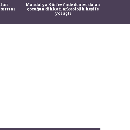
İstanbul
ıları
Mandalya Körfezi’nde denize dalan
Pasapo
 sırrını
çocuğun dikkati arkeolojik keşife
yol açtı