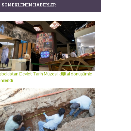
SON EKLENEN HABERLER
bekistan Devlet Tarih Müzesi, dijital dönüşümle
nilendi