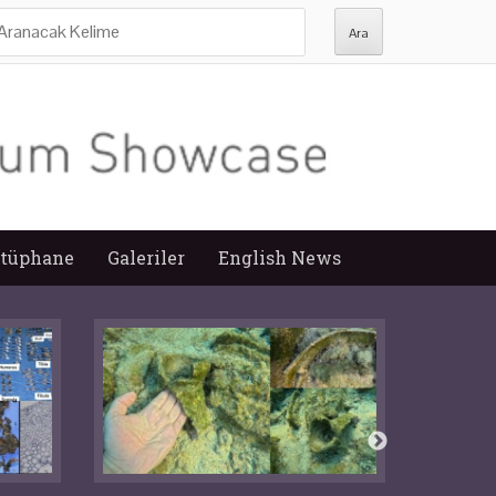
ra:
tüphane
Galeriler
English News