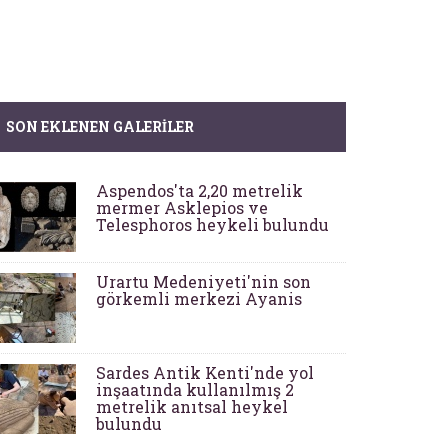
SON EKLENEN GALERILER
Aspendos'ta 2,20 metrelik
mermer Asklepios ve
Telesphoros heykeli bulundu
Urartu Medeniyeti'nin son
görkemli merkezi Ayanis
Sardes Antik Kenti'nde yol
inşaatında kullanılmış 2
metrelik anıtsal heykel
bulundu