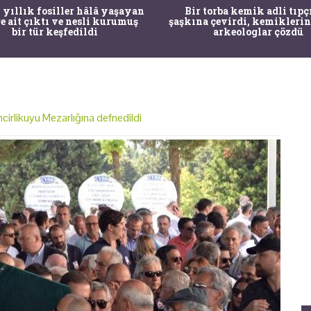
 yıllık fosiller hâlâ yaşayan
Bir torba kemik adli tıpç
re ait çıktı ve nesli kurumuş
şaşkına çevirdi, kemiklerin
bir tür keşfedildi
arkeologlar çözdü
cirlikuyu Mezarlığına defnedildi