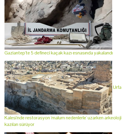
Gaziantep'te 5 defineci kaçak kazı esnasında yakalandı
Urfa
Kalesi'nde restorasyon 'malum nedenlerle' uzarken arkeoloji
kazıları sürüyor