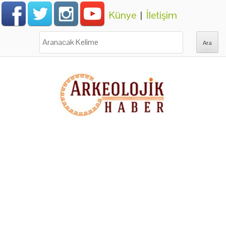
Künye
|
İletişim
Ara: