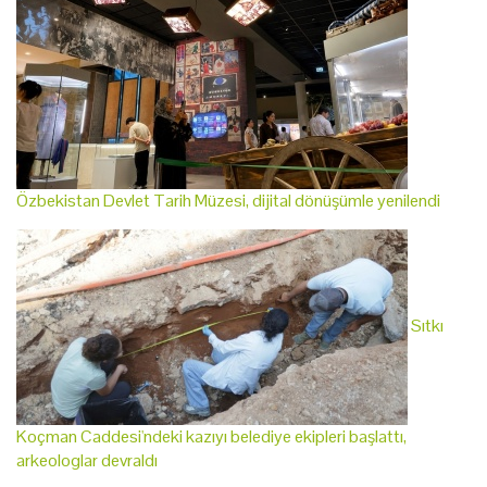
Özbekistan Devlet Tarih Müzesi, dijital dönüşümle yenilendi
Sıtkı
Koçman Caddesi'ndeki kazıyı belediye ekipleri başlattı,
arkeologlar devraldı