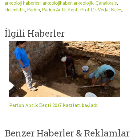
arkeoloji haberleri
,
arkeolojihaber
,
arkeolojik
,
Çanakkale
,
Helenistik
,
Parion
,
Parion Antik Kenti
,
Prof. Dr. Vedat Keleş
,
İlgili Haberler
Parion Antik Kenti 2017 kazıları başladı
Benzer Haberler & Reklamlar