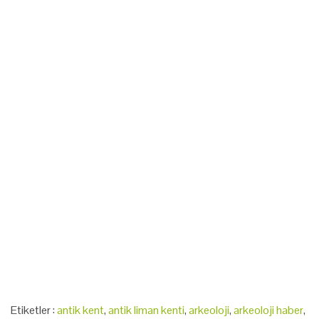
arkeoloji haber, arkeoloji haberleri, arkeolojihaber,
Etiketler :
antik kent
,
antik liman kenti
,
arkeoloji
,
arkeoloji haber
,