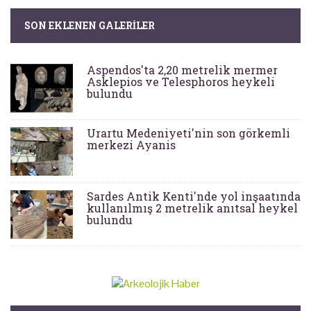
SON EKLENEN GALERILER
Aspendos'ta 2,20 metrelik mermer
Asklepios ve Telesphoros heykeli
bulundu
Urartu Medeniyeti'nin son görkemli
merkezi Ayanis
Sardes Antik Kenti'nde yol inşaatında
kullanılmış 2 metrelik anıtsal heykel
bulundu