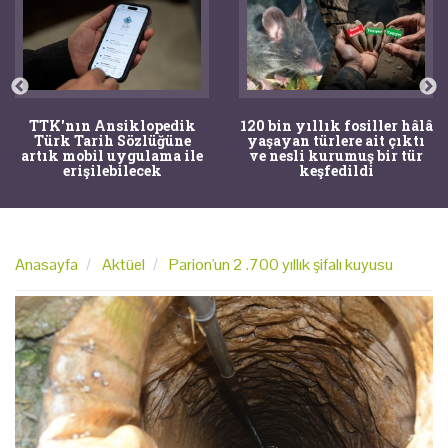
TTK'nın Ansiklopedik
120 bin yıllık fosiller hâlâ
Türk Tarih Sözlüğüne
yaşayan türlere ait çıktı
artık mobil uygulama ile
ve nesli kurumuş bir tür
erişilebilecek
keşfedildi
Anasayfa
Aktüel
Parion'un 2 .700 yıllık şifalı kuyusu