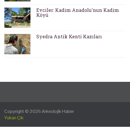
Evciler: Kadim Anadolu'nun Kadim
Köyü
Syedra Antik Kenti Kazıları
Copyright © 2026
Arkeolojik Haber
Yukarı Çık