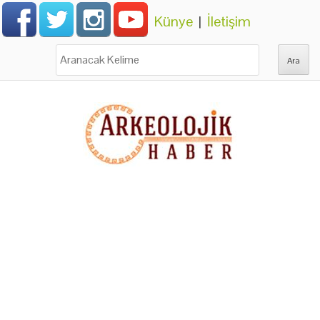
Künye
|
İletişim
Ara: