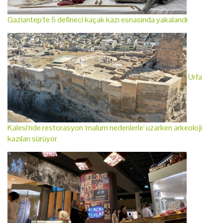
Gaziantep'te 5 defineci kaçak kazı esnasında yakalandı
Urfa
Kalesi'nde restorasyon 'malum nedenlerle' uzarken arkeoloji
kazıları sürüyor