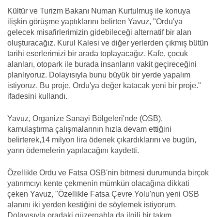
Kültür ve Turizm Bakanı Numan Kurtulmuş ile konuya
ilişkin görüşme yaptıklarını belirten Yavuz, "Ordu'ya
gelecek misafirlerimizin gidebileceği alternatif bir alan
oluşturacağız. Kurul Kalesi ve diğer yerlerden çıkmış bütün
tarihi eserlerimizi bir arada toplayacağız. Kafe, çocuk
alanları, otopark ile burada insanların vakit geçireceğini
planlıyoruz. Dolayısıyla bunu büyük bir yerde yapalım
istiyoruz. Bu proje, Ordu'ya değer katacak yeni bir proje."
ifadesini kullandı.
Yavuz, Organize Sanayi Bölgeleri'nde (OSB),
kamulaştırma çalışmalarının hızla devam ettiğini
belirterek,14 milyon lira ödenek çıkardıklarını ve bugün,
yarın ödemelerin yapılacağını kaydetti.
Özellikle Ordu ve Fatsa OSB'nin bitmesi durumunda birçok
yatırımcıyı kente çekmenin mümkün olacağına dikkati
çeken Yavuz, "Özellikle Fatsa Çevre Yolu'nun yeni OSB
alanını iki yerden kestiğini de söylemek istiyorum.
Dolayısıyla oradaki güzergahla da ilgili bir takım