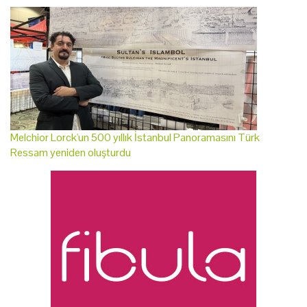
Melchior Lorck'un 500 yıllık İstanbul Panoramasını Türk
Ressam yeniden oluşturdu