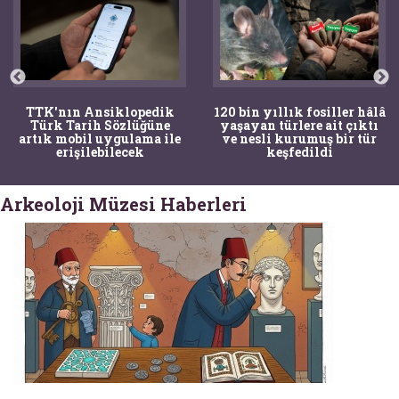
120 bin yıllık fosiller hâlâ
Bir torba kemik adli
yaşayan türlere ait çıktı
tıpçıları şaşkına çevirdi,
ve nesli kurumuş bir tür
kemiklerin sırrını
keşfedildi
arkeologlar çözdü
Arkeoloji Müzesi Haberleri