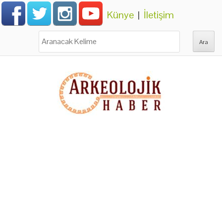
Künye
|
İletişim
Ara: