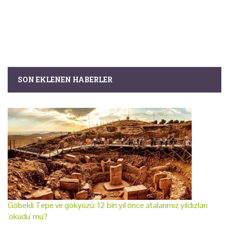
SON EKLENEN HABERLER
Göbekli Tepe ve gökyüzü: 12 bin yıl önce atalarımız yıldızları
'okudu' mu?