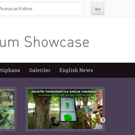
ra:
tüphane
Galeriler
English News