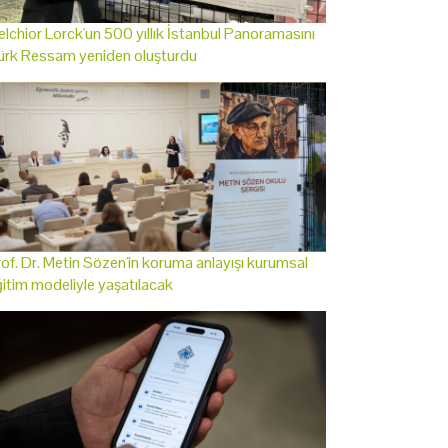
lchior Lorck'un 500 yıllık İstanbul Panoramasını
ürk Ressam yeniden oluşturdu
of. Dr. Metin Sözen'in koruma anlayışı kurumsal
itim modeliyle yaşatılacak