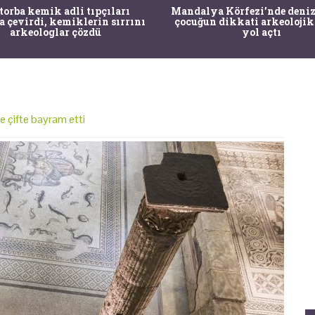
 torba kemik adli tıpçıları
Mandalya Körfezi’nde deniz
a çevirdi, kemiklerin sırrını
çocuğun dikkati arkeolojik
arkeologlar çözdü
yol açtı
 çifte bayram etti