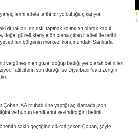
TT
retçilerini adeta tarihi bir yolculuğa çıkarıyor.
mo
i durakları, en eski tapınak kalıntıları olarak kabul
 doğal güzellikleriyle ön plana çıkan Halfeti ile tarihi
vayet edilen bölgenin merkezi konumundaki Şanlıurfa
nti ve güneşin en güzel doğup battığı yer olarak belirtilen
iyor. Tatilcilerin son durağı ise Diyarbakır'daki zengin
din.
m Çoban, AA muhabirine yaptığı açıklamada, son
ni ve bunun kendilerini sevindirdiğini belirtti.
önemin sakin geçtiğine dikkati çeken Çoban, şöyle