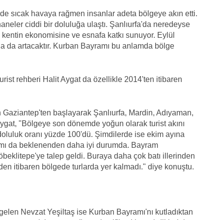
de sıcak havaya rağmen insanlar adeta bölgeye akın etti.
aneler ciddi bir doluluğa ulaştı. Şanlıurfa'da neredeyse
i kentin ekonomisine ve esnafa katkı sunuyor. Eylül
ha da artacaktır. Kurban Bayramı bu anlamda bölge
urist rehberi Halit Aygat da özellikle 2014'ten itibaren
erin Gaziantep'ten başlayarak Şanlıurfa, Mardin, Adıyaman,
 Aygat, "Bölgeye son dönemde yoğun olarak turist akını
 doluluk oranı yüzde 100'dü. Şimdilerde ise ekim ayına
amı da beklenenden daha iyi durumda. Bayram
litepe'ye talep geldi. Buraya daha çok batı illerinden
nden itibaren bölgede turlarda yer kalmadı." diye konuştu.
 gelen Nevzat Yeşiltaş ise Kurban Bayramı'nı kutladıktan