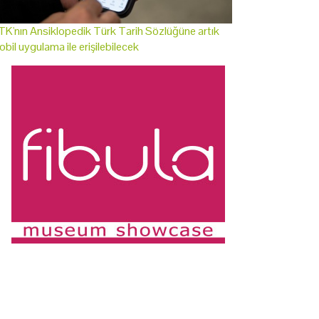
K'nın Ansiklopedik Türk Tarih Sözlüğüne artık
bil uygulama ile erişilebilecek