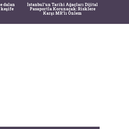
Ma
e dalan
İstanbul'un Tarihi Ağaçları Dijital
Operasy
 keşife
Pasaportla Korunacak: Risklere
M
Karşı MR'lı Önlem