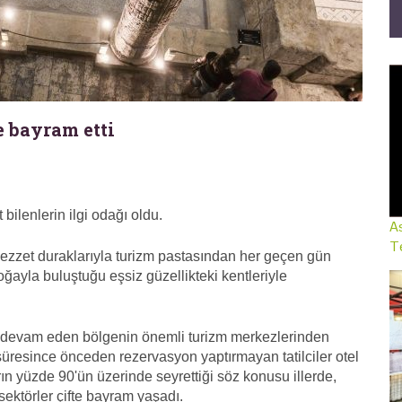
 bayram etti
bilenlerin ilgi odağı oldu.
As
Te
 lezzet duraklarıyla turizm pastasından her geçen gün
ğayla buluştuğu eşsiz güzellikteki kentleriyle
a devam eden bölgenin önemli turizm merkezlerinden
 süresince önceden rezervasyon yaptırmayan tatilciler otel
ın yüzde 90'ün üzerinde seyrettiği söz konusu illerde,
 sektörler çifte bayram yaşadı.