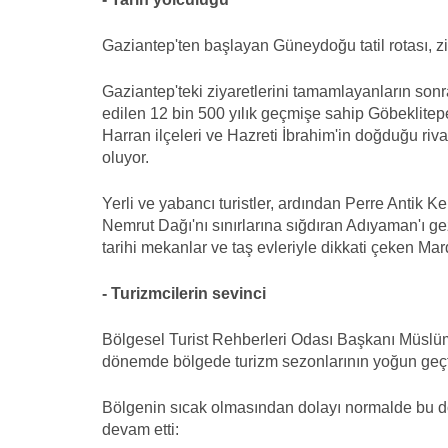
Gaziantep'ten başlayan Güneydoğu tatil rotası, ziya
Gaziantep'teki ziyaretlerini tamamlayanların sonrak
edilen 12 bin 500 yılık geçmişe sahip Göbeklitepe,
Harran ilçeleri ve Hazreti İbrahim'in doğduğu ri
oluyor.
Yerli ve yabancı turistler, ardından Perre Antik Ke
Nemrut Dağı'nı sınırlarına sığdıran Adıyaman'ı gez
tarihi mekanlar ve taş evleriyle dikkati çeken Mar
- Turizmcilerin sevinci
Bölgesel Turist Rehberleri Odası Başkanı Müslü
dönemde bölgede turizm sezonlarının yoğun geçtiği
Bölgenin sıcak olmasından dolayı normalde bu d
devam etti: