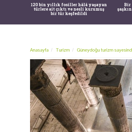
ürk Tarih
120 bin yıllık fosiller hâlâ yaşayan
Bir
gulama ile
türlere ait çıktı ve nesli kurumuş
şaşkın
bir tür keşfedildi
Anasayfa
Turizm
Güneydoğu turizm sayesinde