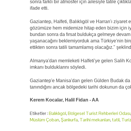
sonra farklı bir atmosfer için ailesiyle tatile çıktı
ifade etti.
Gaziantep, Halfeti, Balıklıgöl ve Harran'ı ziyaret
gözümüze hem midemize hitap eden bizim için iyi
bundan sonra da fırsat buldukça gelmeye devam
yaşanacağını beklemiyorduk ama Türkiye'nin birço
ettikten sonra tatili tamamlamış olacağız." şeklin
Almanya'dan memleketi Halfeti'ye gelen Salih Ko
imkanı bulduklarını söyledi.
Gaziantep'e Manisa'dan gelen Gülden Budak da g
tanındığını ancak bölgedeki tarihi dokunun da çok 
Kerem Kocalar, Halil Fidan - AA
Etiketler :
Balıklıgöl
,
Bölgesel Turist Rehberleri Odası
Müslüm Çoban
,
Şanlıurfa
,
Tarihi mekanları
,
tatil
,
Turi