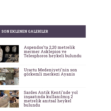
SON EKLENEN GALERILER
Aspendos'ta 2,20 metrelik
mermer Asklepios ve
Telesphoros heykeli bulundu
Urartu Medeniyeti'nin son
görkemli merkezi Ayanis
Sardes Antik Kenti'nde yol
inşaatında kullanılmış 2
metrelik anıtsal heykel
bulundu