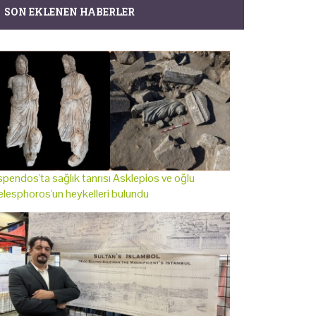
SON EKLENEN HABERLER
pendos'ta sağlık tanrısı Asklepios ve oğlu
lesphoros'un heykelleri bulundu