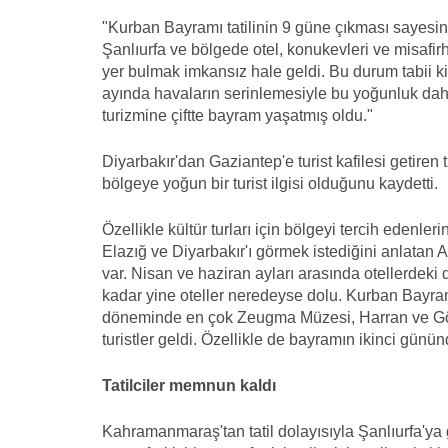
"Kurban Bayramı tatilinin 9 güne çıkması sayesin
Şanlıurfa ve bölgede otel, konukevleri ve misafirh
yer bulmak imkansız hale geldi. Bu durum tabii k
ayında havaların serinlemesiyle bu yoğunluk da
turizmine çiftte bayram yaşatmış oldu."
Diyarbakır'dan Gaziantep'e turist kafilesi getiren t
bölgeye yoğun bir turist ilgisi olduğunu kaydetti.
Özellikle kültür turları için bölgeyi tercih edenl
Elazığ ve Diyarbakır'ı görmek istediğini anlatan
var. Nisan ve haziran ayları arasında otellerdeki
kadar yine oteller neredeyse dolu. Kurban Bayr
döneminde en çok Zeugma Müzesi, Harran ve Göbek
turistler geldi. Özellikle de bayramın ikinci günü
Tatilciler memnun kaldı
Kahramanmaraş'tan tatil dolayısıyla Şanlıurfa'ya