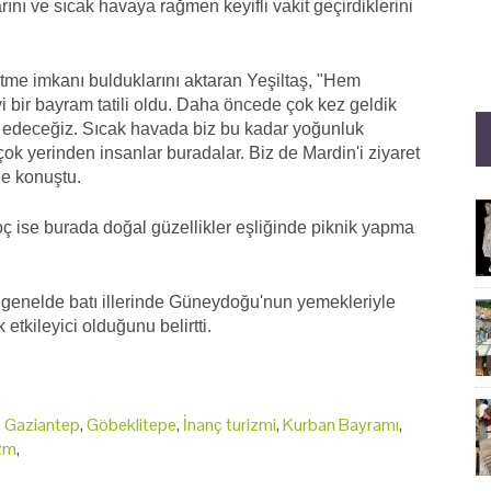
klarını ve sıcak havaya rağmen keyifli vakit geçirdiklerini
 etme imkanı bulduklarını aktaran Yeşiltaş, "Hem
 bir bayram tatili oldu. Daha öncede çok kez geldik
 edeceğiz. Sıcak havada biz bu kadar yoğunluk
k yerinden insanlar buradalar. Biz de Mardin'i ziyaret
de konuştu.
ç ise burada doğal güzellikler eşliğinde piknik yapma
enelde batı illerinde Güneydoğu'nun yemekleriyle
etkileyici olduğunu belirtti.
,
Gaziantep
,
Göbeklitepe
,
İnanç turizmi
,
Kurban Bayramı
,
zm
,