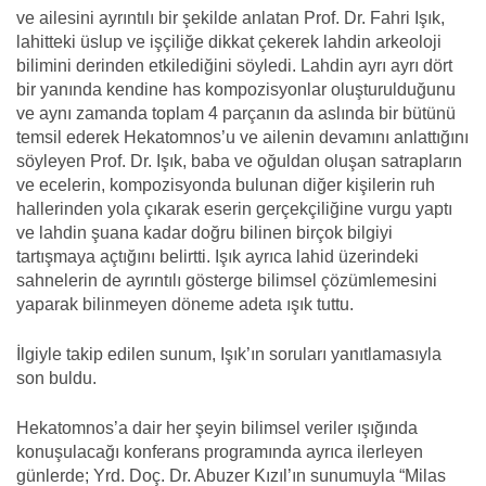
ve ailesini ayrıntılı bir şekilde anlatan Prof. Dr. Fahri Işık,
lahitteki üslup ve işçiliğe dikkat çekerek lahdin arkeoloji
bilimini derinden etkilediğini söyledi. Lahdin ayrı ayrı dört
bir yanında kendine has kompozisyonlar oluşturulduğunu
ve aynı zamanda toplam 4 parçanın da aslında bir bütünü
temsil ederek Hekatomnos’u ve ailenin devamını anlattığını
söyleyen Prof. Dr. Işık, baba ve oğuldan oluşan satrapların
ve ecelerin, kompozisyonda bulunan diğer kişilerin ruh
hallerinden yola çıkarak eserin gerçekçiliğine vurgu yaptı
ve lahdin şuana kadar doğru bilinen birçok bilgiyi
tartışmaya açtığını belirtti. Işık ayrıca lahid üzerindeki
sahnelerin de ayrıntılı gösterge bilimsel çözümlemesini
yaparak bilinmeyen döneme adeta ışık tuttu.
İlgiyle takip edilen sunum, Işık’ın soruları yanıtlamasıyla
son buldu.
Hekatomnos’a dair her şeyin bilimsel veriler ışığında
konuşulacağı konferans programında ayrıca ilerleyen
günlerde; Yrd. Doç. Dr. Abuzer Kızıl’ın sunumuyla “Milas