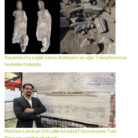
Aspendos'ta sağlık tanrısı Asklepios ve oğlu Telesphoros'un
heykelleri bulundu
Melchior Lorck'un 500 yıllık İstanbul Panoramasını Türk
Ressam yeniden oluşturdu