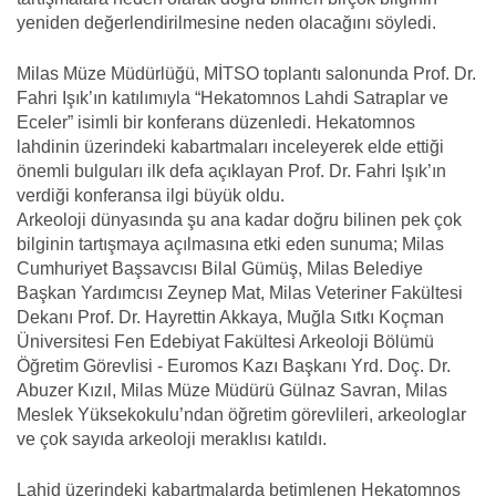
yeniden değerlendirilmesine neden olacağını söyledi.
Milas Müze Müdürlüğü, MİTSO toplantı salonunda Prof. Dr.
Fahri Işık’ın katılımıyla “Hekatomnos Lahdi Satraplar ve
Eceler” isimli bir konferans düzenledi. Hekatomnos
lahdinin üzerindeki kabartmaları inceleyerek elde ettiği
önemli bulguları ilk defa açıklayan Prof. Dr. Fahri Işık’ın
verdiği konferansa ilgi büyük oldu.
Arkeoloji dünyasında şu ana kadar doğru bilinen pek çok
bilginin tartışmaya açılmasına etki eden sunuma; Milas
Cumhuriyet Başsavcısı Bilal Gümüş, Milas Belediye
Başkan Yardımcısı Zeynep Mat, Milas Veteriner Fakültesi
Dekanı Prof. Dr. Hayrettin Akkaya, Muğla Sıtkı Koçman
Üniversitesi Fen Edebiyat Fakültesi Arkeoloji Bölümü
Öğretim Görevlisi - Euromos Kazı Başkanı Yrd. Doç. Dr.
Abuzer Kızıl, Milas Müze Müdürü Gülnaz Savran, Milas
Meslek Yüksekokulu’ndan öğretim görevlileri, arkeologlar
ve çok sayıda arkeoloji meraklısı katıldı.
Lahid üzerindeki kabartmalarda betimlenen Hekatomnos