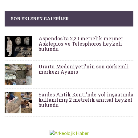
SON EKLENEN GALERILER
Aspendos'ta 2,20 metrelik mermer
Asklepios ve Telesphoros heykeli
bulundu
Urartu Medeniyeti'nin son görkemli
merkezi Ayanis
Sardes Antik Kenti'nde yol inşaatında
kullanılmış 2 metrelik anıtsal heykel
bulundu