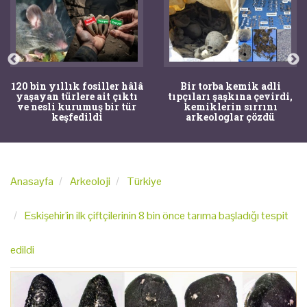
120 bin yıllık fosiller hâlâ
Bir torba kemik adli
yaşayan türlere ait çıktı
tıpçıları şaşkına çevirdi,
ve nesli kurumuş bir tür
kemiklerin sırrını
keşfedildi
arkeologlar çözdü
Anasayfa
Arkeoloji
Türkiye
Eskişehir'in ilk çiftçilerinin 8 bin önce tarıma başladığı tespit
edildi