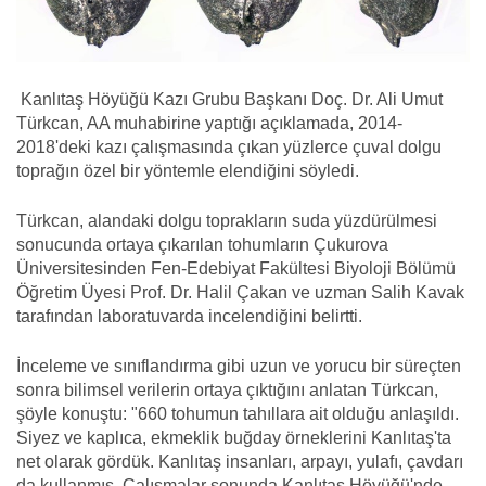
Kanlıtaş Höyüğü Kazı Grubu Başkanı Doç. Dr. Ali Umut
Türkcan, AA muhabirine yaptığı açıklamada, 2014-
2018'deki kazı çalışmasında çıkan yüzlerce çuval dolgu
toprağın özel bir yöntemle elendiğini söyledi.
Türkcan, alandaki dolgu toprakların suda yüzdürülmesi
sonucunda ortaya çıkarılan tohumların Çukurova
Üniversitesinden Fen-Edebiyat Fakültesi Biyoloji Bölümü
Öğretim Üyesi Prof. Dr. Halil Çakan ve uzman Salih Kavak
tarafından laboratuvarda incelendiğini belirtti.
İnceleme ve sınıflandırma gibi uzun ve yorucu bir süreçten
sonra bilimsel verilerin ortaya çıktığını anlatan Türkcan,
şöyle konuştu: "660 tohumun tahıllara ait olduğu anlaşıldı.
Siyez ve kaplıca, ekmeklik buğday örneklerini Kanlıtaş'ta
net olarak gördük. Kanlıtaş insanları, arpayı, yulafı, çavdarı
da kullanmış. Çalışmalar sonunda Kanlıtaş Höyüğü'nde