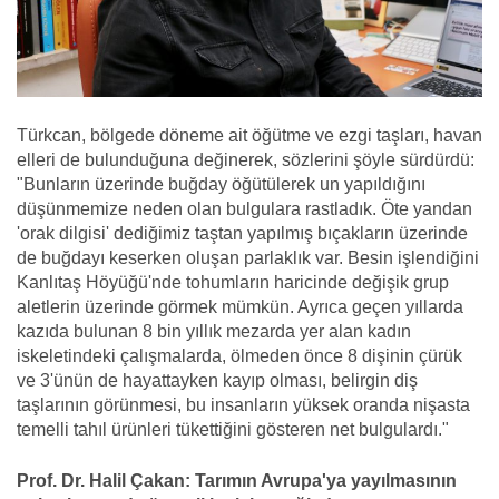
Türkcan, bölgede döneme ait öğütme ve ezgi taşları, havan
elleri de bulunduğuna değinerek, sözlerini şöyle sürdürdü:
"Bunların üzerinde buğday öğütülerek un yapıldığını
düşünmemize neden olan bulgulara rastladık. Öte yandan
'orak dilgisi' dediğimiz taştan yapılmış bıçakların üzerinde
de buğdayı keserken oluşan parlaklık var. Besin işlendiğini
Kanlıtaş Höyüğü'nde tohumların haricinde değişik grup
aletlerin üzerinde görmek mümkün. Ayrıca geçen yıllarda
kazıda bulunan 8 bin yıllık mezarda yer alan kadın
iskeletindeki çalışmalarda, ölmeden önce 8 dişinin çürük
ve 3'ünün de hayattayken kayıp olması, belirgin diş
taşlarının görünmesi, bu insanların yüksek oranda nişasta
temelli tahıl ürünleri tükettiğini gösteren net bulgulardı."
Prof. Dr. Halil Çakan: Tarımın Avrupa'ya yayılmasının