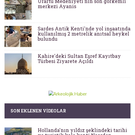
Urartu Medeniyeti'nin son görkemli
merkezi Ayanis
Sardes Antik Kenti'nde yol inşaatında
kullanılmış 2 metrelik anıtsal heykel
bulundu
Kahire'deki Sultan Eşref Kayıtbay
Türbesi Ziyarete Açıldı
SON EKLENEN VIDEOLAR
Hollanda'nın yıldız şeklindeki tarihi