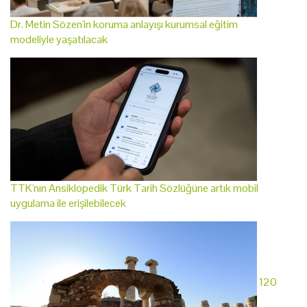
Dr. Metin Sözen'in koruma anlayışı kurumsal eğitim
modeliyle yaşatılacak
TTK'nın Ansiklopedik Türk Tarih Sözlüğüne artık mobil
uygulama ile erişilebilecek
120