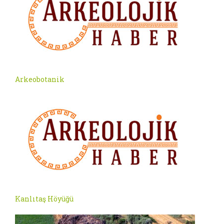
Arkeobotanik
Kanlıtaş Höyüğü