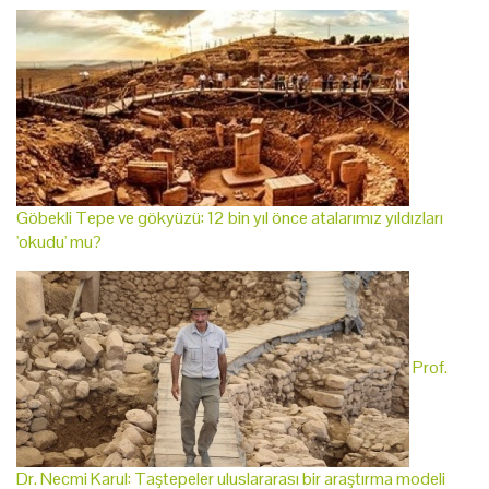
Göbekli Tepe ve gökyüzü: 12 bin yıl önce atalarımız yıldızları
'okudu' mu?
Prof.
Dr. Necmi Karul: Taştepeler uluslararası bir araştırma modeli