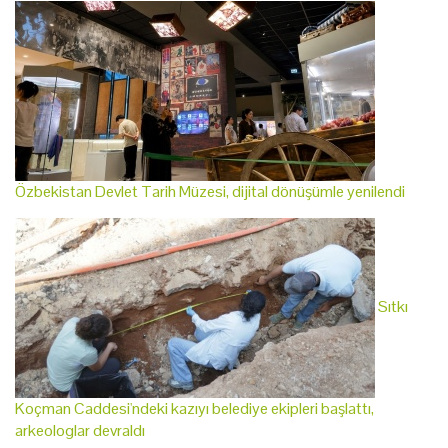
Özbekistan Devlet Tarih Müzesi, dijital dönüşümle yenilendi
Sıtkı
Koçman Caddesi'ndeki kazıyı belediye ekipleri başlattı,
arkeologlar devraldı