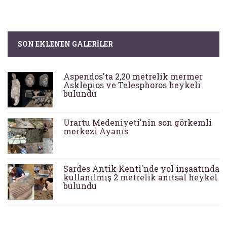
SON EKLENEN GALERILER
Aspendos'ta 2,20 metrelik mermer
Asklepios ve Telesphoros heykeli
bulundu
Urartu Medeniyeti'nin son görkemli
merkezi Ayanis
Sardes Antik Kenti'nde yol inşaatında
kullanılmış 2 metrelik anıtsal heykel
bulundu