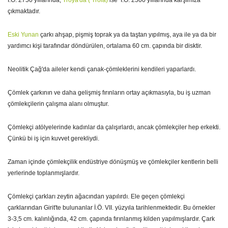
İ.Ö. 2750 yıllarında,
Troya'da ( Troia)
ise
İ.Ö. 2500 yıllarında karşımıza
çıkmaktadır.
Eski Yunan
çarkı ahşap, pişmiş toprak ya da taştan yıpılmış, aya ile ya da bir
yardımcı kişi tarafındar döndürülen, ortalama 60 cm. çapında bir disktir.
Neolitik Çağ'da aileler kendi çanak-çömleklerini kendileri yaparlardı.
Çömlek çarkının ve daha gelişmiş fırınların ortay açıkmasıyla, bu iş uzman
çömlekçilerin çalışma alanı olmuştur.
Çömlekçi atölyelerinde kadınlar da çalışırlardı, ancak çömlekçiler hep erkekti.
Çünkü bi iş için kuvvet gerekliydi.
Zaman içinde çömlekçilik endüstriye dönüşmüş ve çömlekçiler kentlerin belli
yerlerinde toplanmışlardır.
Çömlekçi çarkları zeytin ağacından yapılırdı. Ele geçen çömlekçi
çarklarından Girit'te bulunanlar İ.Ö. VII. yüzyıla tarihlenmektedir. Bu örnekler
3-3,5 cm. kalınlığında, 42 cm. çapında fırınlanmış kilden yapılmışlardır. Çark