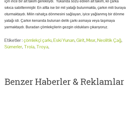
için ince bir alt takım gerekliydi.
Yukarıda sözü edilen alt takım, kil çarka
sıkıca sabiltenmiştir. En altta ise bir mil yatağı bulunmakta, çarkın mili buraya
oturmaktaydı. Milin rahatça dönmesini sağlayan, iyice yağlanmış bir dönme
yatağı idi. Çarkın kenarıda bulunan delik çarkı asmaya veya taşımaya
yarmaktaydı. Buradan çömlekçilerin gezgin olduklanı çıkarıyoruz.
Etiketler :
çömlekçi çarkı
,
Eski Yunan
,
Girit
,
Mısır
,
Neolitik Çağ
,
Sümerler
,
Troia
,
Troya
,
Benzer Haberler & Reklamlar