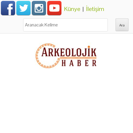
Künye
|
İletişim
Ara: