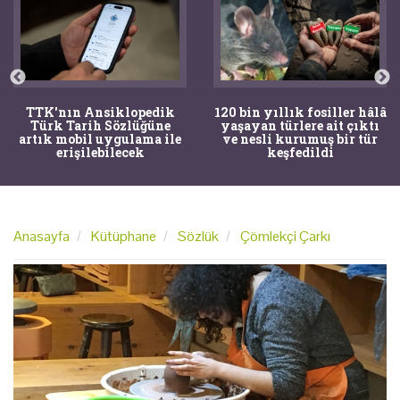
TTK'nın Ansiklopedik
120 bin yıllık fosiller hâlâ
Türk Tarih Sözlüğüne
yaşayan türlere ait çıktı
artık mobil uygulama ile
ve nesli kurumuş bir tür
erişilebilecek
keşfedildi
Anasayfa
Kütüphane
Sözlük
Çömlekçi Çarkı