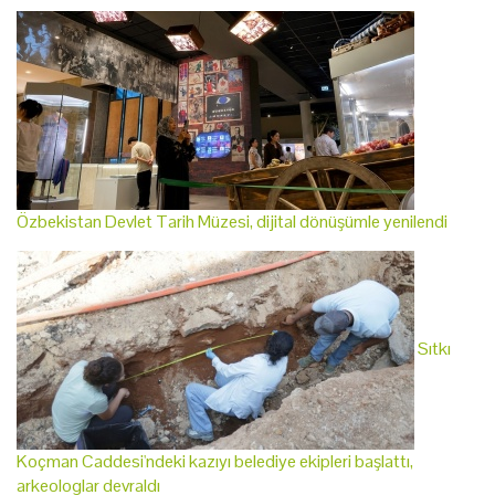
Özbekistan Devlet Tarih Müzesi, dijital dönüşümle yenilendi
Sıtkı
Koçman Caddesi'ndeki kazıyı belediye ekipleri başlattı,
arkeologlar devraldı