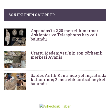
SON EKLENEN GALERILER
Aspendos'ta 2,20 metrelik mermer
Asklepios ve Telesphoros heykeli
bulundu
Urartu Medeniyeti'nin son görkemli
merkezi Ayanis
Sardes Antik Kenti'nde yol inşaatında
kullanılmış 2 metrelik anıtsal heykel
bulundu