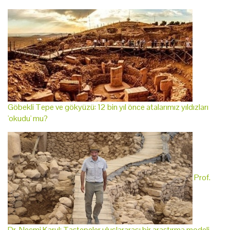
Göbekli Tepe ve gökyüzü: 12 bin yıl önce atalarımız yıldızları
'okudu' mu?
Prof.
Dr. Necmi Karul: Taştepeler uluslararası bir araştırma modeli