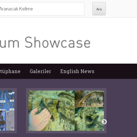
ra:
tüphane
Galeriler
English News