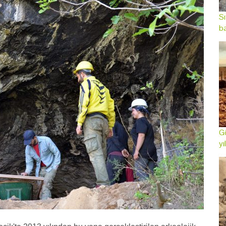
Sı
ba
Gö
yı