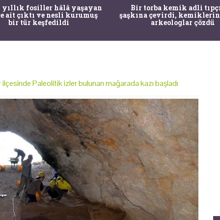
 yıllık fosiller hâlâ yaşayan
Bir torba kemik adli tıpç
re ait çıktı ve nesli kurumuş
şaşkına çevirdi, kemiklerin
bir tür keşfedildi
arkeologlar çözdü
ar ilçesinde Paleolitik izler bulunan mağarada kazı başladı