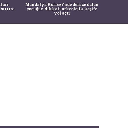
İstanbul
ıları
Mandalya Körfezi’nde denize dalan
Pasapo
 sırrını
çocuğun dikkati arkeolojik keşife
yol açtı