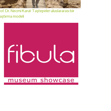
of. Dr. Necmi Karul: Taştepeler uluslararası bir
aştırma modeli