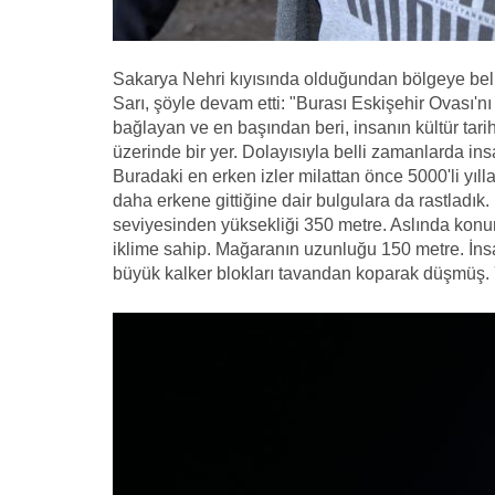
Sakarya Nehri kıyısında olduğundan bölgeye belli 
Sarı, şöyle devam etti: "Burası Eskişehir Ovası'nı
bağlayan ve en başından beri, insanın kültür tar
üzerinde bir yer. Dolayısıyla belli zamanlarda ins
Buradaki en erken izler milattan önce 5000'li yı
daha erkene gittiğine dair bulgulara da rastladı
seviyesinden yüksekliği 350 metre. Aslında konum
iklime sahip. Mağaranın uzunluğu 150 metre. İns
büyük kalker blokları tavandan koparak düşmüş. 