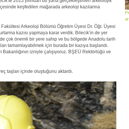
cik'te 2013 yılından bu yana gerçekleştirilen arkeolojik
 ilçesinde keşfedilen mağarada arkeoloji kazılarına
Pr
ar
 Fakültesi Arkeoloji Bölümü Öğretim Üyesi Dr. Öğr. Üyesi
rtarma kazısı yapmaya karar verdik. Bilecik'in de yer
rde çok önemli bir yere sahip ve bu bölgede Anadolu tarih
ktaları tamamlayabilmek için burada bir kazıya başlandı.
m Bakanlığının izniyle çalışıyoruz. BŞEÜ Rektörlüğü ve
eç taşları içinde oluştuğunu aktardı.