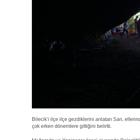
Bilecik'i ilçe ilçe gezdiklerini anlatan Sarı, elle
çok erken dönemlere gittiğini belirtti.