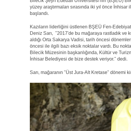
Bilecik Şeyh Edebali Üniversitesi'nin (BŞEÜ) Bile
yüzey araştırmaları sırasında iki yıl önce İnhisar
başlandı.
Kazıların liderliğini üstlenen BŞEÜ Fen-Edebiyat
Deniz Sarı, "2017'de bu mağaraya rastladık ve ku
aldığı Orta Sakarya Vadisi, tarih öncesi dönemle
öncesi ile ilgili bazı eksik noktalar vardı. Bu no
Bilecik Müzesinin başkanlığında, Kültür ve Turiz
İnhisar Belediyesi de bize destek veriyor." dedi.
Sarı, mağaranın "Üst Jura-Alt Kretase" dönemi kir