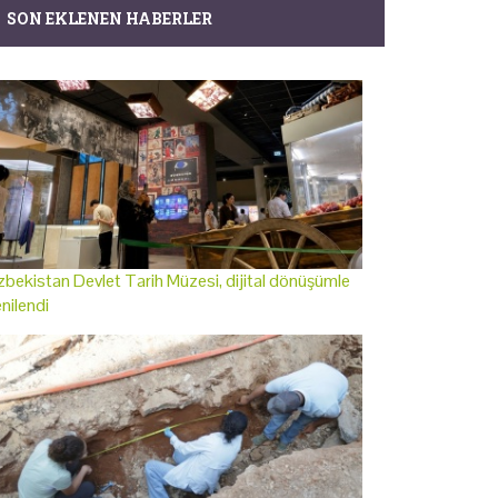
SON EKLENEN HABERLER
bekistan Devlet Tarih Müzesi, dijital dönüşümle
nilendi