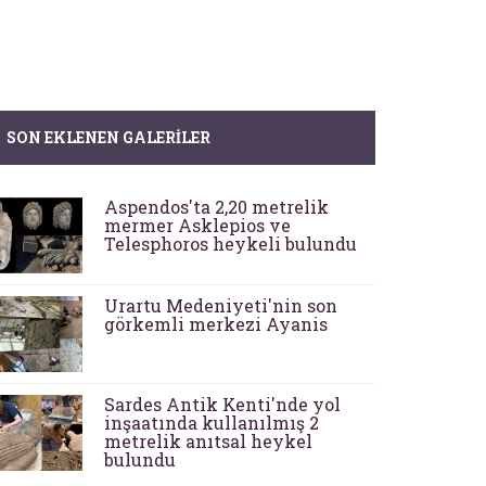
SON EKLENEN GALERILER
Aspendos'ta 2,20 metrelik
mermer Asklepios ve
Telesphoros heykeli bulundu
Urartu Medeniyeti'nin son
görkemli merkezi Ayanis
Sardes Antik Kenti'nde yol
inşaatında kullanılmış 2
metrelik anıtsal heykel
bulundu