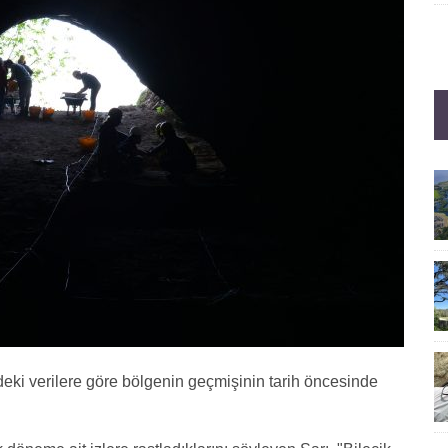
rindeki verilere göre bölgenin geçmişinin tarih öncesinde