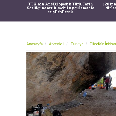
nrısı
TTK'nın Ansiklopedik Türk Tarih
120 bin
horos'un
Sözlüğüne artık mobil uygulama ile
türle
du
erişilebilecek
Anasayfa
Arkeoloji
Türkiye
Bilecik'in İnhis