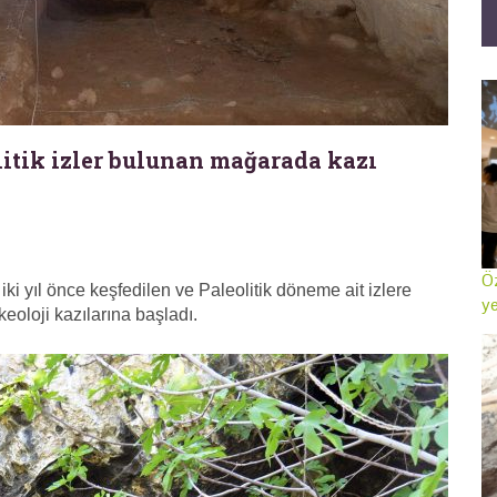
olitik izler bulunan mağarada kazı
Öz
 iki yıl önce keşfedilen ve Paleolitik döneme ait izlere
ye
oloji kazılarına başladı.