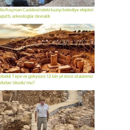
tkı Koçman Caddesi'ndeki kazıyı belediye ekipleri
şlattı, arkeologlar devraldı
bekli Tepe ve gökyüzü: 12 bin yıl önce atalarımız
ldızları 'okudu' mu?