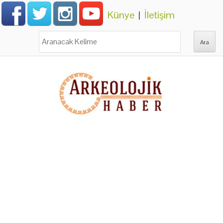
Künye
|
İletişim
Ara: