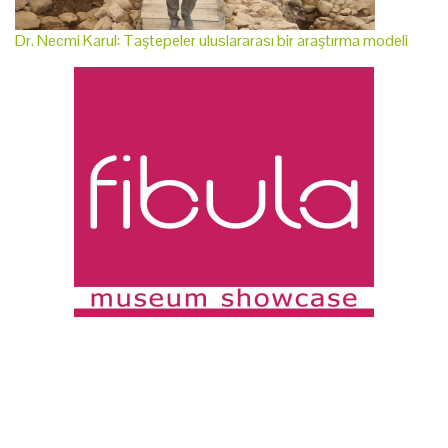
Dr. Necmi Karul: Taştepeler uluslararası bir araştırma modeli