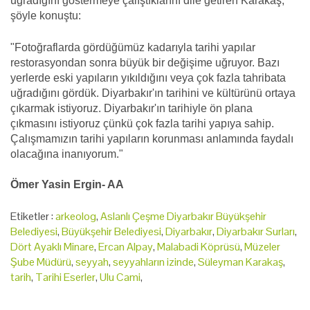
uğradığını göstermeye çalıştıklarını dile getiren Karakaş,
şöyle konuştu:
"Fotoğraflarda gördüğümüz kadarıyla tarihi yapılar
restorasyondan sonra büyük bir değişime uğruyor. Bazı
yerlerde eski yapıların yıkıldığını veya çok fazla tahribata
uğradığını gördük. Diyarbakır'ın tarihini ve kültürünü ortaya
çıkarmak istiyoruz. Diyarbakır'ın tarihiyle ön plana
çıkmasını istiyoruz çünkü çok fazla tarihi yapıya sahip.
Çalışmamızın tarihi yapıların korunması anlamında faydalı
olacağına inanıyorum."
Ömer Yasin Ergin- AA
Etiketler :
arkeolog
,
Aslanlı Çeşme Diyarbakır Büyükşehir
Belediyesi
,
Büyükşehir Belediyesi
,
Diyarbakır
,
Diyarbakır Surları
,
Dört Ayaklı Minare
,
Ercan Alpay
,
Malabadi Köprüsü
,
Müzeler
Şube Müdürü
,
seyyah
,
seyyahların izinde
,
Süleyman Karakaş
,
tarih
,
Tarihi Eserler
,
Ulu Cami
,