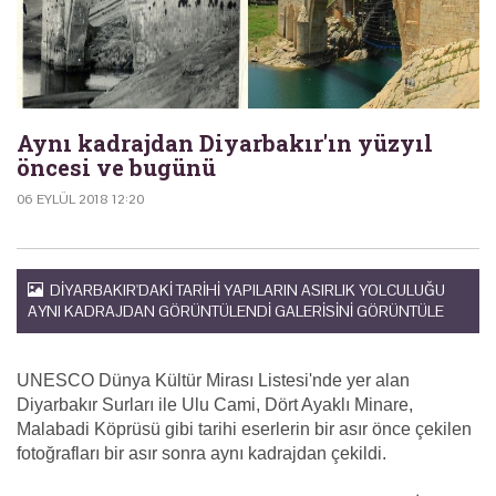
Aynı kadrajdan Diyarbakır'ın yüzyıl
öncesi ve bugünü
06 EYLÜL 2018 12:20
DIYARBAKIR'DAKI TARIHI YAPILARIN ASIRLIK YOLCULUĞU
AYNI KADRAJDAN GÖRÜNTÜLENDI GALERISINI GÖRÜNTÜLE
UNESCO Dünya Kültür Mirası Listesi'nde yer alan
Diyarbakır Surları ile Ulu Cami, Dört Ayaklı Minare,
Malabadi Köprüsü gibi tarihi eserlerin bir asır önce çekilen
fotoğrafları bir asır sonra aynı kadrajdan çekildi.