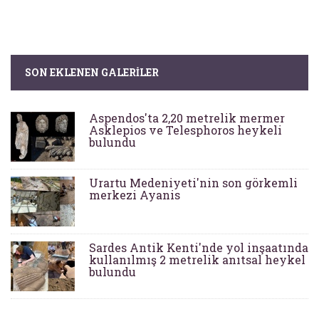
SON EKLENEN GALERILER
Aspendos'ta 2,20 metrelik mermer
Asklepios ve Telesphoros heykeli
bulundu
Urartu Medeniyeti'nin son görkemli
merkezi Ayanis
Sardes Antik Kenti'nde yol inşaatında
kullanılmış 2 metrelik anıtsal heykel
bulundu