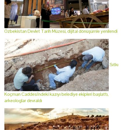
Özbekistan Devlet Tarih Müzesi, dijital dönüşümle yenilendi
Sıtkı
Koçman Caddesi'ndeki kazıyı belediye ekipleri başlattı,
arkeologlar devraldı