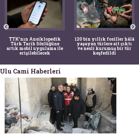
120 bin yıllık fosiller hâlâ
Bir torba kemik adli
yaşayan türlere ait çıktı
tıpçıları şaşkına çevirdi,
ve nesli kurumuş bir tür
kemiklerin sırrını
keşfedildi
arkeologlar çözdü
Ulu Cami Haberleri