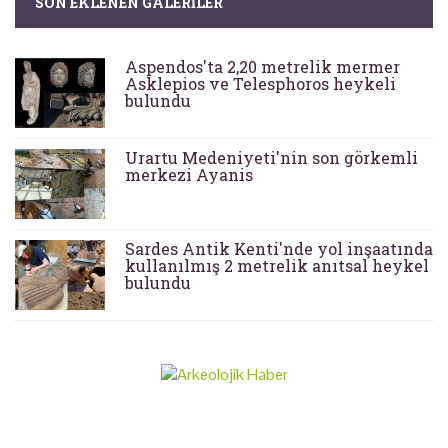
SON EKLENEN GALERILER
Aspendos'ta 2,20 metrelik mermer
Asklepios ve Telesphoros heykeli
bulundu
Urartu Medeniyeti'nin son görkemli
merkezi Ayanis
Sardes Antik Kenti'nde yol inşaatında
kullanılmış 2 metrelik anıtsal heykel
bulundu