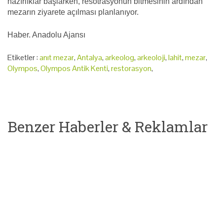
hazırlıklar başlarken, resotrasyonun bitmesinin ardından
mezarın ziyarete açılması planlanıyor.
Haber. Anadolu Ajansı
Etiketler :
anıt mezar
,
Antalya
,
arkeolog
,
arkeoloji
,
lahit
,
mezar
,
Olympos
,
Olympos Antik Kenti
,
restorasyon
,
Benzer Haberler & Reklamlar