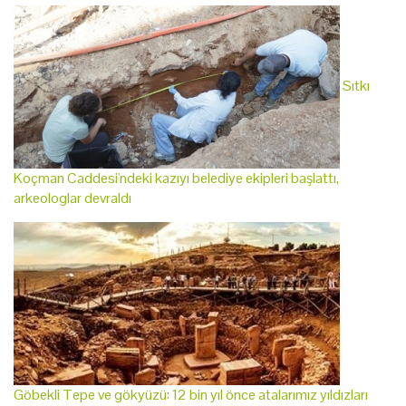
Sıtkı
Koçman Caddesi'ndeki kazıyı belediye ekipleri başlattı,
arkeologlar devraldı
Göbekli Tepe ve gökyüzü: 12 bin yıl önce atalarımız yıldızları