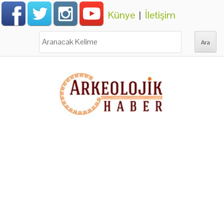
Künye
|
İletişim
Ara: