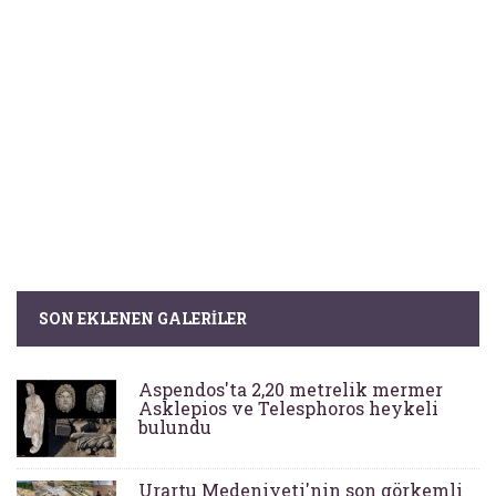
SON EKLENEN GALERILER
Aspendos'ta 2,20 metrelik mermer
Asklepios ve Telesphoros heykeli
bulundu
Urartu Medeniyeti'nin son görkemli