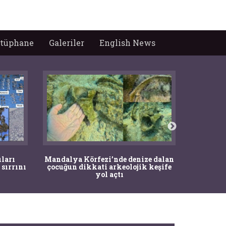
tüphane
Galeriler
English News
İstanbul
ıları
Mandalya Körfezi’nde denize dalan
Pasapo
 sırrını
çocuğun dikkati arkeolojik keşife
yol açtı