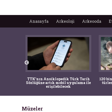
Anasayfa
Arkeoloji
Arkeooda
E
nrısı
TTK'nın Ansiklopedik Türk Tarih
120 bin
horos'un
Sözlüğüne artık mobil uygulama ile
türle
du
erişilebilecek
Müzeler