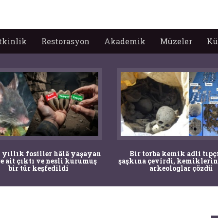
tkinlik
Restorasyon
Akademik
Müzeler
Kü
 yıllık fosiller hâlâ yaşayan
Bir torba kemik adli tıpç
re ait çıktı ve nesli kurumuş
şaşkına çevirdi, kemiklerin
bir tür keşfedildi
arkeologlar çözdü