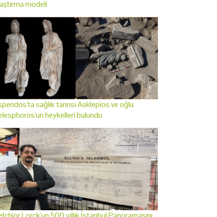
aştırma modeli
pendos'ta sağlık tanrısı Asklepios ve oğlu
lesphoros'un heykelleri bulundu
lchior Lorck'un 500 yıllık İstanbul Panoramasını