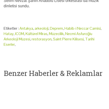
Selim Nevzat Şahin Anadolu Lisesi orkestrası da müzik
dinletisi sundu.
Etiketler :
Antakya
,
arkeoloji
,
Deprem
,
Habib-i Neccar Camisi
,
Hatay
,
ICOM
,
Kültürel Miras
,
Müzecilik
,
Necmi Asfuroğlu
Arkeoloji Müzesi
,
restorasyon
,
Saint Pierre Kilisesi
,
Tarihi
Eserler
,
Benzer Haberler & Reklamlar