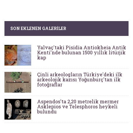
SON EKLENEN GALERILER
Yalvaç'taki Pisidia Antiokheia Antik
Kenti'nde bulunan 1500 yıllık litürjik
kap
Çinli arkeologların Türkiye'deki ilk
arkeolojik kazısı Yoğunburç'tan ilk
fotoğraflar
Aspendos'ta 2,20 metrelik mermer
Asklepios ve Telesphoros heykeli
bulundu