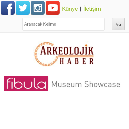
Künye
|
İletişim
Ara: