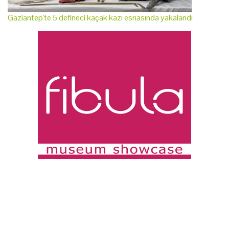
Gaziantep'te 5 defineci kaçak kazı esnasında yakalandı