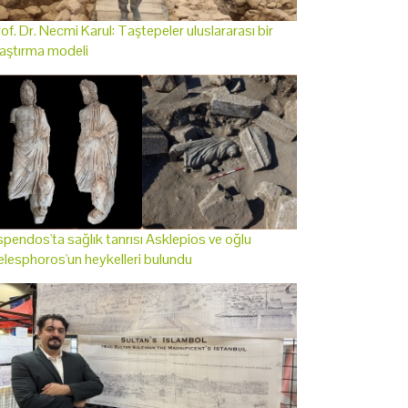
of. Dr. Necmi Karul: Taştepeler uluslararası bir
aştırma modeli
pendos'ta sağlık tanrısı Asklepios ve oğlu
lesphoros'un heykelleri bulundu