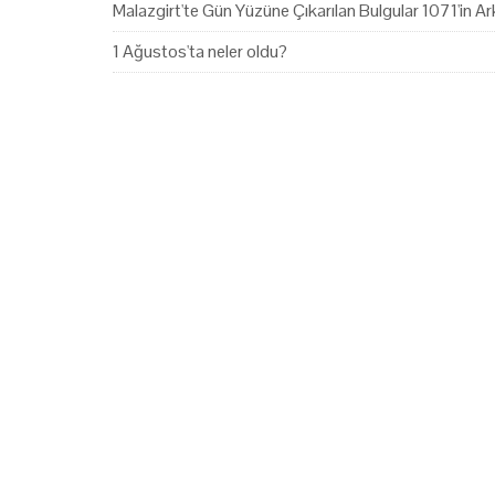
Malazgirt'te Gün Yüzüne Çıkarılan Bulgular 1071'in Ark
1 Ağustos'ta neler oldu?