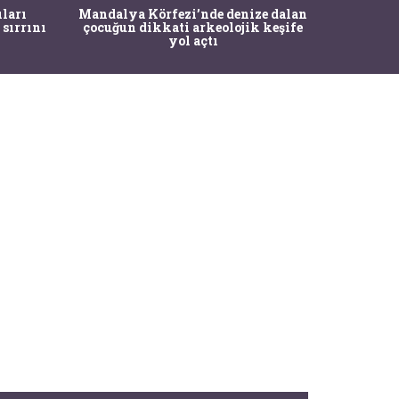
İstanbul
ıları
Mandalya Körfezi’nde denize dalan
Pasapo
 sırrını
çocuğun dikkati arkeolojik keşife
yol açtı