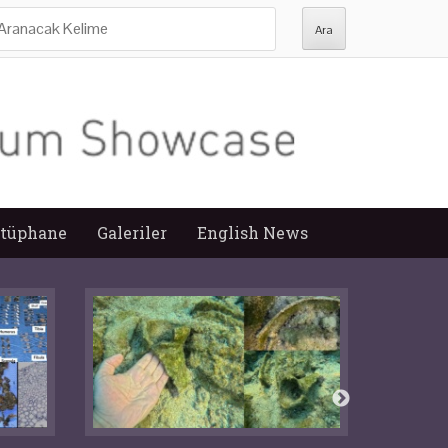
ra:
tüphane
Galeriler
English News