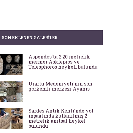
SON EKLENEN GALERILER
Aspendos'ta 2,20 metrelik
mermer Asklepios ve
Telesphoros heykeli bulundu
Urartu Medeniyeti'nin son
görkemli merkezi Ayanis
Sardes Antik Kenti'nde yol
inşaatında kullanılmış 2
metrelik anıtsal heykel
bulundu