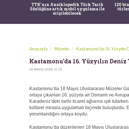
nrısı
TTK'nın Ansiklopedik Türk Tarih
120 bin
horos'un
Sözlüğüne artık mobil uygulama ile
türle
du
erişilebilecek
Anasayfa
Müzeler
Kastamonu’da 16. Yüzyılın D
Kastamonu’da 16. Yüzyılın Deniz 
18 MAYIS 2026 21:22
Kastamonu’da 18 Mayıs Uluslararası Müzeler Gün
ortaya çıkarılan 16. yüzyıla ait Osmanlı ve Avrupa 
Karadeniz’deki tarihi ticaret ağlarına ışık tutarke
kültürel mirasla uygulamalı biçimde buluşturdu. E
yorumlandığını ortaya koydu.
Kastamonu’da düzenlenen 18 Mayıs Uluslararası 