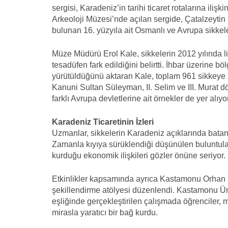
sergisi, Karadeniz’in tarihi ticaret rotalarına iliş
Arkeoloji Müzesi’nde açılan sergide, Çatalzeytin
bulunan 16. yüzyıla ait Osmanlı ve Avrupa sikkele
Müze Müdürü Erol Kale, sikkelerin 2012 yılında l
tesadüfen fark edildiğini belirtti. İhbar üzerine 
yürütüldüğünü aktaran Kale, toplam 961 sikkeye u
Kanuni Sultan Süleyman, II. Selim ve III. Murat d
farklı Avrupa devletlerine ait örnekler de yer alıyor
Karadeniz Ticaretinin İzleri
Uzmanlar, sikkelerin Karadeniz açıklarında batan b
Zamanla kıyıya sürüklendiği düşünülen buluntular
kurduğu ekonomik ilişkileri gözler önüne seriyor.
Etkinlikler kapsamında ayrıca Kastamonu Orhan Şa
şekillendirme atölyesi düzenlendi. Kastamonu Üni
eşliğinde gerçekleştirilen çalışmada öğrenciler,
mirasla yaratıcı bir bağ kurdu.