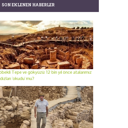
SON EKLENEN HABERLER
bekli Tepe ve gökyüzü: 12 bin yıl önce atalarımız
ldızları 'okudu' mu?