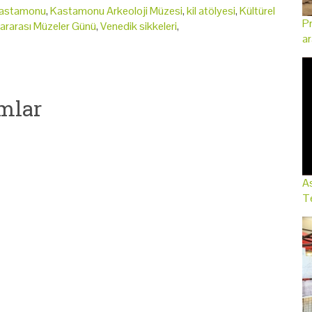
astamonu
,
Kastamonu Arkeoloji Müzesi
,
kil atölyesi
,
Kültürel
Pr
lararası Müzeler Günü
,
Venedik sikkeleri
,
ar
mlar
As
Te