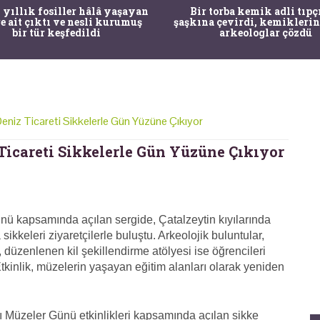
 yıllık fosiller hâlâ yaşayan
Bir torba kemik adli tıpç
re ait çıktı ve nesli kurumuş
şaşkına çevirdi, kemiklerin
bir tür keşfedildi
arkeologlar çözdü
eniz Ticareti Sikkelerle Gün Yüzüne Çıkıyor
Ticareti Sikkelerle Gün Yüzüne Çıkıyor
ü kapsamında açılan sergide, Çatalzeytin kıyılarında
sikkeleri ziyaretçilerle buluştu. Arkeolojik buluntular,
n, düzenlenen kil şekillendirme atölyesi ise öğrencileri
tkinlik, müzelerin yaşayan eğitim alanları olarak yeniden
Müzeler Günü etkinlikleri kapsamında açılan sikke