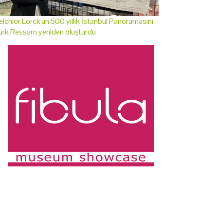
lchior Lorck'un 500 yıllık İstanbul Panoramasını
ürk Ressam yeniden oluşturdu