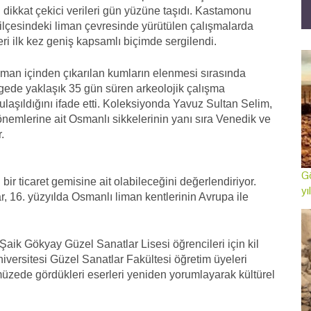
kin dikkat çekici verileri gün yüzüne taşıdı. Kastamonu
 ilçesindeki liman çevresinde yürütülen çalışmalarda
ri ilk kez geniş kapsamlı biçimde sergilendi.
iman içinden çıkarılan kumların elenmesi sırasında
bölgede yaklaşık 35 gün süren arkeolojik çalışma
laşıldığını ifade etti. Koleksiyonda Yavuz Sultan Selim,
önemlerine ait Osmanlı sikkelerinin yanı sıra Venedik ve
.
Gö
ir ticaret gemisine ait olabileceğini değerlendiriyor.
yı
, 16. yüzyılda Osmanlı liman kentlerinin Avrupa ile
ik Gökyay Güzel Sanatlar Lisesi öğrencileri için kil
versitesi Güzel Sanatlar Fakültesi öğretim üyeleri
 müzede gördükleri eserleri yeniden yorumlayarak kültürel