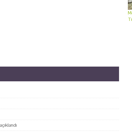
Me
T
açıklandı