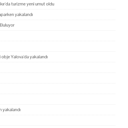
akır'da turizme yeni umut oldu
yaparken yakalandı
 Buluyor
hi obje Yalova'da yakalandı
en yakalandı