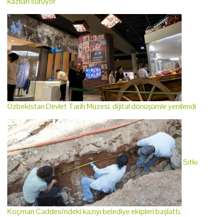
kazıları sürüyor
Özbekistan Devlet Tarih Müzesi, dijital dönüşümle yenilendi
Sıtkı
Koçman Caddesi'ndeki kazıyı belediye ekipleri başlattı,