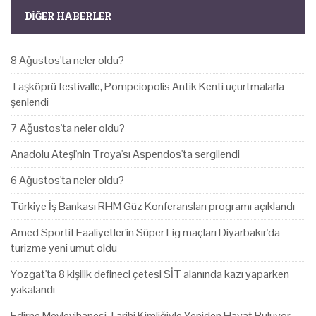
DIĞER HABERLER
8 Ağustos'ta neler oldu?
Taşköprü festivalle, Pompeiopolis Antik Kenti uçurtmalarla
şenlendi
7 Ağustos'ta neler oldu?
Anadolu Ateşi'nin Troya'sı Aspendos'ta sergilendi
6 Ağustos'ta neler oldu?
Türkiye İş Bankası RHM Güz Konferansları programı açıklandı
Amed Sportif Faaliyetler'in Süper Lig maçları Diyarbakır'da
turizme yeni umut oldu
Yozgat'ta 8 kişilik defineci çetesi SİT alanında kazı yaparken
yakalandı
Edirne Mevlevihanesi Tarihi Kimliğiyle Yeniden Hayat Buluyor