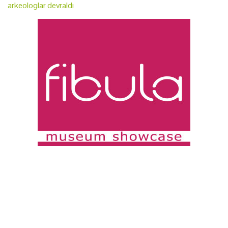
arkeologlar devraldı