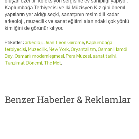
oluşan özel bir koleksiyon sergisine ev sahipliği yapıyor.
Kaplumbağa Terbiyecisi ve İki Müzisyen Kız gibi önemli
yapıtların yer aldığı seçki, sanatçının resim dili kadar
arkeoloji, müzecilik ve sanat eğitimi alanındaki çok yönlü
kimliğini de görünür kılıyor.
Etiketler :
arkeoloji
,
Jean-Leon Gerome
,
Kaplumbağa
terbiyecisi
,
Müzecilik
,
New York
,
Oryantalizm
,
Osman Hamdi
Bey
,
Osmanlı modernleşmesi
,
Pera Müzesi
,
sanat tarihi
,
Tanzimat Dönemi
,
The Met
,
Benzer Haberler & Reklamlar