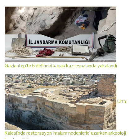
Gaziantep'te 5 defineci kaçak kazı esnasında yakalandı
Urfa
Kalesi'nde restorasyon 'malum nedenlerle' uzarken arkeoloji