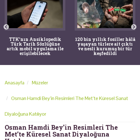
TTK'nın Ansiklopedik
120 bin yıllık fosiller hâlâ
Türk Tarih Sözlüğüne
yaşayan türlere ait çıktı
artık mobil uygulama ile
ve nesli kurumuş bir tür
erişilebilecek
keşfedildi
Anasayfa
Müzeler
Osman Hamdi Bey’in Resimleri The Met’te Küresel Sanat
Diyaloğuna Katılıyor
Osman Hamdi Bey’in Resimleri The
Met’te Küresel Sanat Diyaloğuna