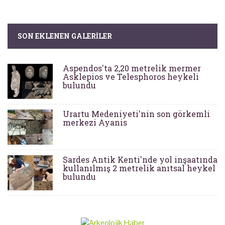
SON EKLENEN GALERILER
Aspendos'ta 2,20 metrelik mermer
Asklepios ve Telesphoros heykeli
bulundu
Urartu Medeniyeti'nin son görkemli
merkezi Ayanis
Sardes Antik Kenti'nde yol inşaatında
kullanılmış 2 metrelik anıtsal heykel
bulundu