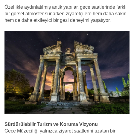
Özellikle aydınlatılmış antik yapılar, gece saatlerinde farklı
bir görsel atmosfer sunarken ziyaretçilere hem daha sakin
hem de daha etkileyici bir gezi deneyimi yaşatıyor.
Sürdürülebilir Turizm ve Koruma Vizyonu
Gece Müzeciliği yalnızca ziyaret saatlerini uzatan bir