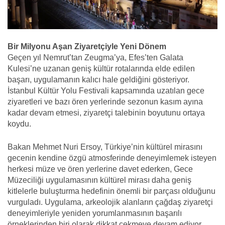
Bir Milyonu Aşan Ziyaretçiyle Yeni Dönem
Geçen yıl Nemrut’tan Zeugma’ya, Efes’ten Galata
Kulesi’ne uzanan geniş kültür rotalarında elde edilen
başarı, uygulamanın kalıcı hale geldiğini gösteriyor.
İstanbul Kültür Yolu Festivali kapsamında uzatılan gece
ziyaretleri ve bazı ören yerlerinde sezonun kasım ayına
kadar devam etmesi, ziyaretçi talebinin boyutunu ortaya
koydu.
Bakan Mehmet Nuri Ersoy, Türkiye’nin kültürel mirasını
gecenin kendine özgü atmosferinde deneyimlemek isteyen
herkesi müze ve ören yerlerine davet ederken, Gece
Müzeciliği uygulamasının kültürel mirası daha geniş
kitlelerle buluşturma hedefinin önemli bir parçası olduğunu
vurguladı. Uygulama, arkeolojik alanların çağdaş ziyaretçi
deneyimleriyle yeniden yorumlanmasının başarılı
örneklerinden biri olarak dikkat çekmeye devam ediyor.