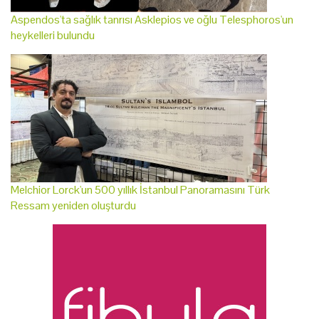
Aspendos'ta sağlık tanrısı Asklepios ve oğlu Telesphoros'un
heykelleri bulundu
Melchior Lorck'un 500 yıllık İstanbul Panoramasını Türk
Ressam yeniden oluşturdu