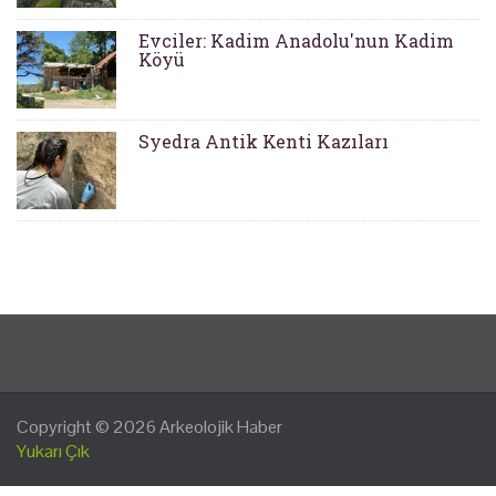
Evciler: Kadim Anadolu'nun Kadim
Köyü
Syedra Antik Kenti Kazıları
Copyright © 2026
Arkeolojik Haber
Yukarı Çık