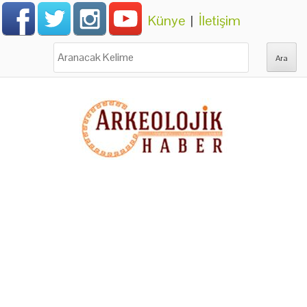
Künye
|
İletişim
Ara: