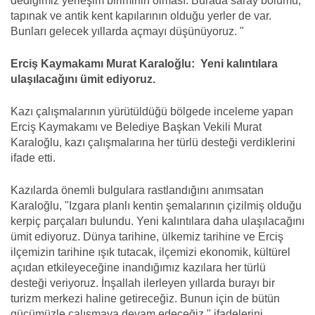
dediğimiz yerleşim biriminin olması. Burada saray bölümü,
tapınak ve antik kent kapılarının olduğu yerler de var.
Bunları gelecek yıllarda açmayı düşünüyoruz. "
Erciş Kaymakamı Murat Karaloğlu: Yeni kalıntılara
ulaşılacağını ümit ediyoruz.
Kazı çalışmalarının yürütüldüğü bölgede inceleme yapan
Erciş Kaymakamı ve Belediye Başkan Vekili Murat
Karaloğlu, kazı çalışmalarına her türlü desteği verdiklerini
ifade etti.
Kazılarda önemli bulgulara rastlandığını anımsatan
Karaloğlu, "Izgara planlı kentin şemalarının çizilmiş olduğu
kerpiç parçaları bulundu. Yeni kalıntılara daha ulaşılacağını
ümit ediyoruz. Dünya tarihine, ülkemiz tarihine ve Erciş
ilçemizin tarihine ışık tutacak, ilçemizi ekonomik, kültürel
açıdan etkileyeceğine inandığımız kazılara her türlü
desteği veriyoruz. İnşallah ilerleyen yıllarda burayı bir
turizm merkezi haline getireceğiz. Bunun için de bütün
gücümüzle çalışmaya devam edeceğiz." ifadelerini