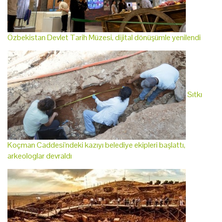
Özbekistan Devlet Tarih Müzesi, dijital dönüşümle yenilendi
Sıtkı
Koçman Caddesi'ndeki kazıyı belediye ekipleri başlattı,
arkeologlar devraldı