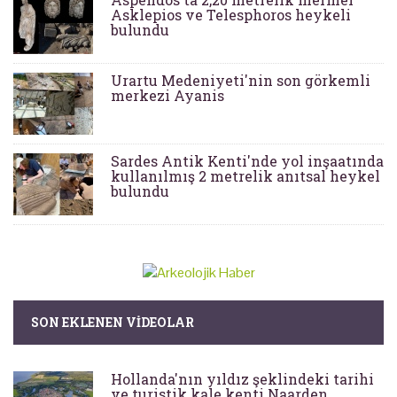
Asklepios ve Telesphoros heykeli
bulundu
Urartu Medeniyeti'nin son görkemli
merkezi Ayanis
Sardes Antik Kenti'nde yol inşaatında
kullanılmış 2 metrelik anıtsal heykel
bulundu
SON EKLENEN VIDEOLAR
Hollanda'nın yıldız şeklindeki tarihi
ve turistik kale kenti Naarden