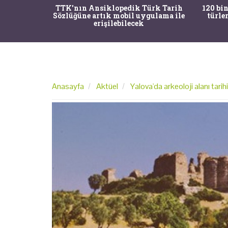
nrısı
TTK'nın Ansiklopedik Türk Tarih
120 bin
horos'un
Sözlüğüne artık mobil uygulama ile
türle
du
erişilebilecek
Anasayfa
Aktüel
Yalova'da arkeoloji alanı tari