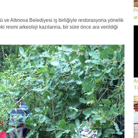
Pr
ar
ve Altınova Belediyesi iş birliğiyle restorasyona yönelik
i resmi arkeoloji kazılarına, bir süre önce ara verildiği
As
Te