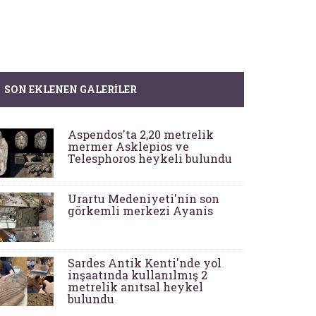
SON EKLENEN GALERILER
Aspendos'ta 2,20 metrelik
mermer Asklepios ve
Telesphoros heykeli bulundu
Urartu Medeniyeti'nin son
görkemli merkezi Ayanis
Sardes Antik Kenti'nde yol
inşaatında kullanılmış 2
metrelik anıtsal heykel
bulundu