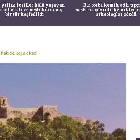
 yıllık fosiller hâlâ yaşayan
Bir torba kemik adli tıpç
re ait çıktı ve nesli kurumuş
şaşkına çevirdi, kemiklerin
bir tür keşfedildi
arkeologlar çözdü
hi kalede kaçak kazı