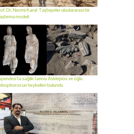
of. Dr. Necmi Karul: Taştepeler uluslararası bir
aştırma modeli
pendos'ta sağlık tanrısı Asklepios ve oğlu
lesphoros'un heykelleri bulundu