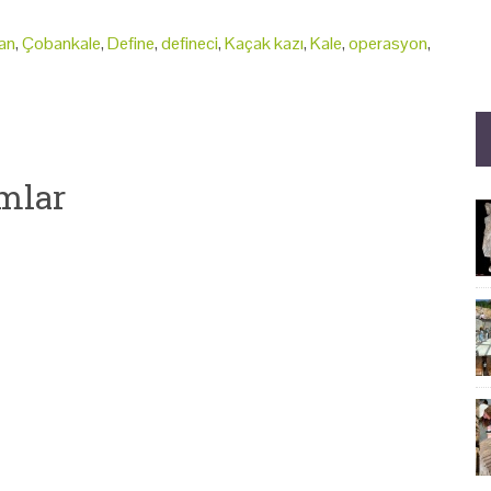
an
,
Çobankale
,
Define
,
defineci
,
Kaçak kazı
,
Kale
,
operasyon
,
mlar