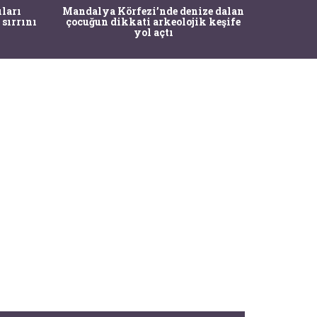
İstanbul
ıları
Mandalya Körfezi’nde denize dalan
Pasapo
 sırrını
çocuğun dikkati arkeolojik keşife
yol açtı