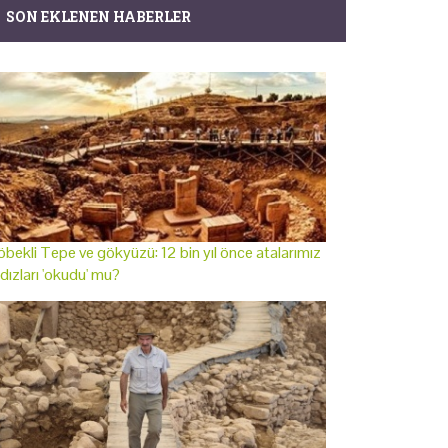
SON EKLENEN HABERLER
bekli Tepe ve gökyüzü: 12 bin yıl önce atalarımız
ldızları 'okudu' mu?