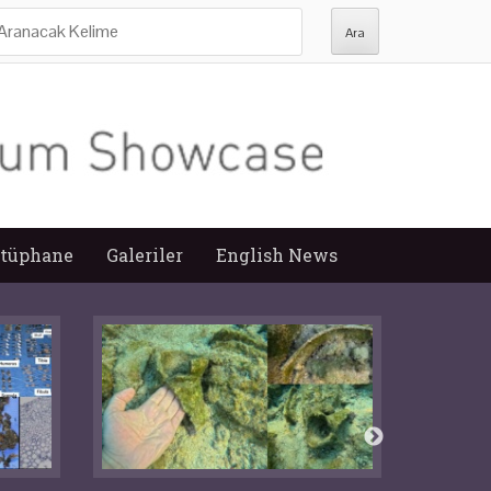
ra:
tüphane
Galeriler
English News