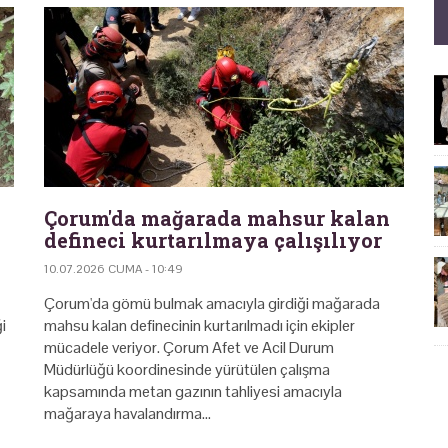
Çorum'da mağarada mahsur kalan
defineci kurtarılmaya çalışılıyor
10.07.2026 CUMA - 10:49
Çorum'da gömü bulmak amacıyla girdiği mağarada
i
mahsu kalan definecinin kurtarılmadı için ekipler
mücadele veriyor. Çorum Afet ve Acil Durum
Müdürlüğü koordinesinde yürütülen çalışma
kapsamında metan gazının tahliyesi amacıyla
mağaraya havalandırma…