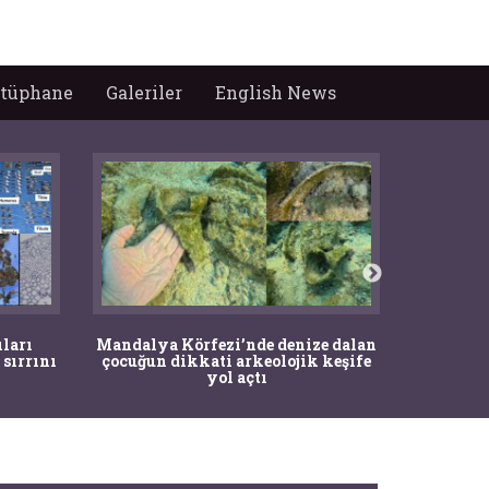
tüphane
Galeriler
English News
İstanbul
ıları
Mandalya Körfezi’nde denize dalan
Pasapo
 sırrını
çocuğun dikkati arkeolojik keşife
yol açtı