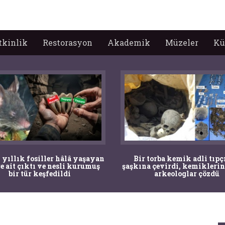
tkinlik
Restorasyon
Akademik
Müzeler
Kü
 yıllık fosiller hâlâ yaşayan
Bir torba kemik adli tıpç
re ait çıktı ve nesli kurumuş
şaşkına çevirdi, kemiklerin
bir tür keşfedildi
arkeologlar çözdü