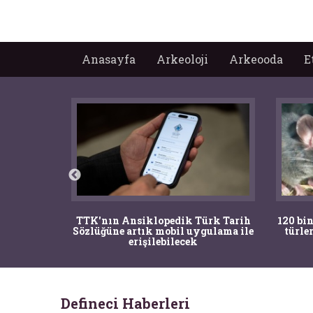
Anasayfa
Arkeoloji
Arkeooda
E
nrısı
TTK'nın Ansiklopedik Türk Tarih
120 bin
horos'un
Sözlüğüne artık mobil uygulama ile
türle
du
erişilebilecek
Defineci Haberleri