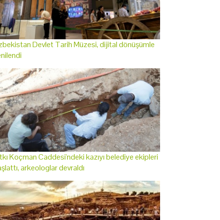
bekistan Devlet Tarih Müzesi, dijital dönüşümle
nilendi
tkı Koçman Caddesi'ndeki kazıyı belediye ekipleri
şlattı, arkeologlar devraldı