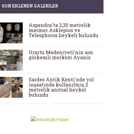
SON EKLENEN GALERILER
Aspendos'ta 2,20 metrelik
mermer Asklepios ve
Telesphoros heykeli bulundu
Urartu Medeniyeti'nin son
görkemli merkezi Ayanis
Sardes Antik Kenti'nde yol
inşaatında kullanılmış 2
metrelik anıtsal heykel
bulundu