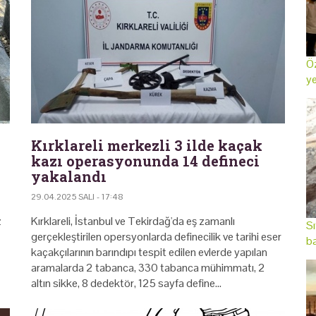
Öz
ye
Kırklareli merkezli 3 ilde kaçak
kazı operasyonunda 14 defineci
yakalandı
29.04.2025 SALI - 17:48
z
Kırklareli, İstanbul ve Tekirdağ'da eş zamanlı
Sı
gerçekleştirilen opersyonlarda definecilik ve tarihi eser
ba
kaçakçılarının barındıpı tespit edilen evlerde yapılan
aramalarda 2 tabanca, 330 tabanca mühimmatı, 2
altın sikke, 8 dedektör, 125 sayfa define…