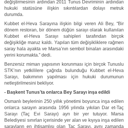
değiştirmesinin ardından 2011 Tunus Devriminin ardından
hukuki statüsüne ilişkin sıkıntılardan dolayı metruk
durumda.
Kubbet el-Heva Sarayına ilişkin bilgi veren Ali Bey, “Bir
dönem restoran, bir dönem düğün sarayı olarak kullanılan
Kubbet el-Heva Sarayı sahipleri tarafından birçok
değişikliğe maruz kaldı. Yapılan tüm değişikliklere rağmen
saray hala ayakta ve Marsa’nın sembol binaları arasındaki
yerini korumakta.” dedi.
Benzersiz mimarı yapısının korunması için birçok Tunuslu
STK’nın yetkililere çağrıda bulunduğu Kubbet el-Heva
Sarayı, bakımının yapılması için hukuki durumunun
netleştirilmesini bekliyor.
- Başkent Tunus’ta onlarca Bey Sarayı inşa edildi
Osmanlı beylerinin 250 yıllık yönetimi boyunca inşa edilen
onlarca sarayın arasında 1956 yılında yıkılan Dar et-Taç
Sarayı (Taç Evi Sarayı) ayrı bir yer tutuyor. Marsa
Belediyesi sınırları içerisinde yer alan ve kıyıya inşa edilen
sarayların en ihtişamlısı olan Taç Sarayı, aynı zamanda