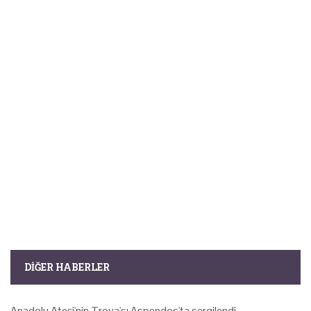
DIĞER HABERLER
Anadolu Ateşi'nin Troya'sı Aspendos'ta sergilendi