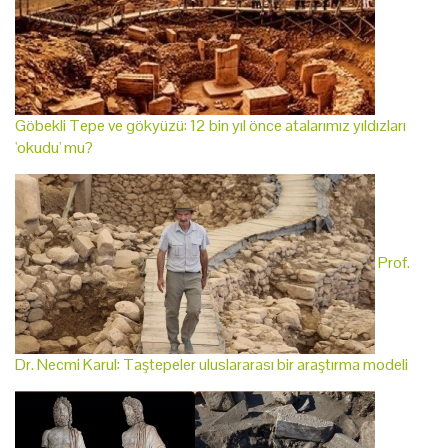
Göbekli Tepe ve gökyüzü: 12 bin yıl önce atalarımız yıldızları
'okudu' mu?
Prof.
Dr. Necmi Karul: Taştepeler uluslararası bir araştırma modeli