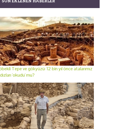
SON EKLENEN HABERLER
bekli Tepe ve gökyüzü: 12 bin yıl önce atalarımız
ldızları 'okudu' mu?