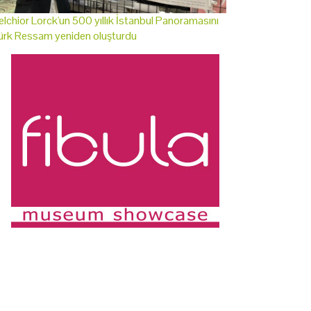
lchior Lorck'un 500 yıllık İstanbul Panoramasını
ürk Ressam yeniden oluşturdu