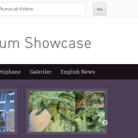
ra:
tüphane
Galeriler
English News