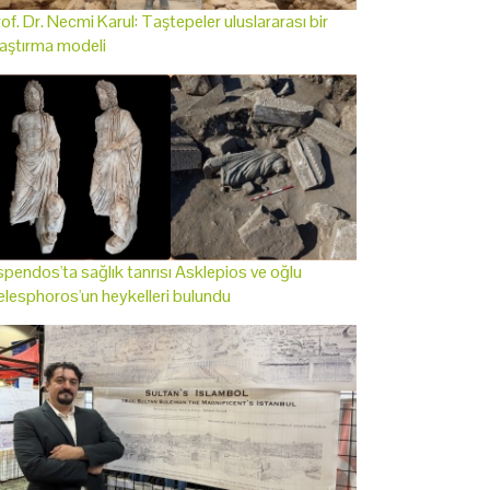
of. Dr. Necmi Karul: Taştepeler uluslararası bir
aştırma modeli
pendos'ta sağlık tanrısı Asklepios ve oğlu
lesphoros'un heykelleri bulundu