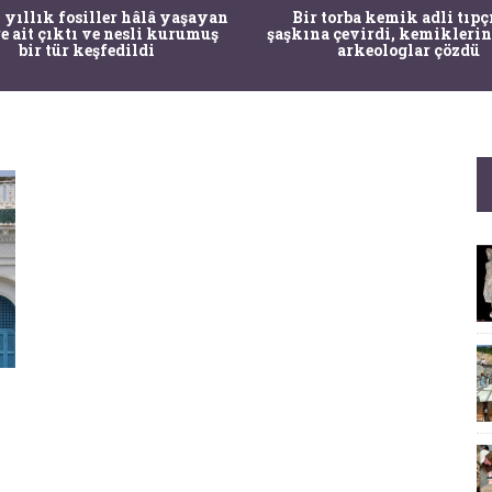
 yıllık fosiller hâlâ yaşayan
Bir torba kemik adli tıpç
re ait çıktı ve nesli kurumuş
şaşkına çevirdi, kemiklerin
bir tür keşfedildi
arkeologlar çözdü