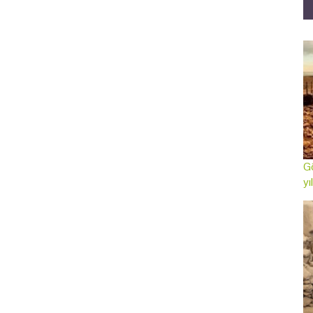
Gö
yı