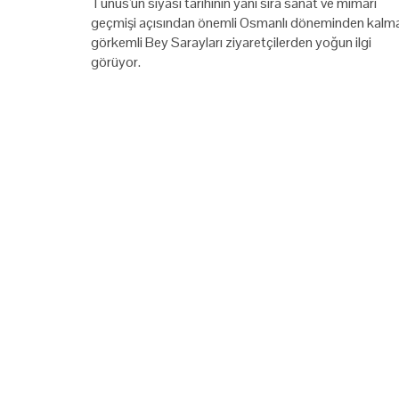
Tunus'un siyasi tarihinin yanı sıra sanat ve mimari
geçmişi açısından önemli Osmanlı döneminden kalm
görkemli Bey Sarayları ziyaretçilerden yoğun ilgi
görüyor.