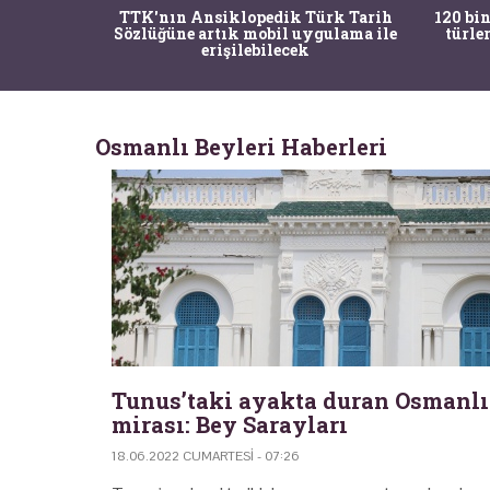
nrısı
TTK'nın Ansiklopedik Türk Tarih
120 bin
horos'un
Sözlüğüne artık mobil uygulama ile
türle
du
erişilebilecek
Osmanlı Beyleri Haberleri
Tunus’taki ayakta duran Osmanlı
mirası: Bey Sarayları
18.06.2022 CUMARTESI - 07:26