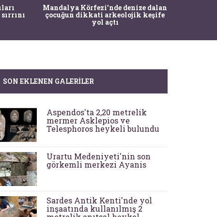
İstanbul
ıları
Mandalya Körfezi’nde denize dalan
Pasapo
 sırrını
çocuğun dikkati arkeolojik keşife
yol açtı
SON EKLENEN GALERILER
Aspendos'ta 2,20 metrelik
mermer Asklepios ve
Telesphoros heykeli bulundu
Urartu Medeniyeti'nin son
görkemli merkezi Ayanis
Sardes Antik Kenti'nde yol
inşaatında kullanılmış 2
metrelik anıtsal heykel