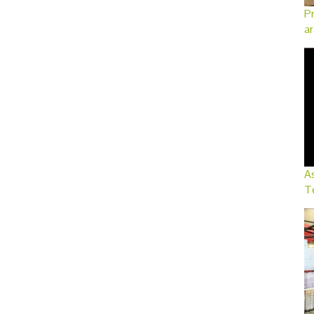
Pr
ar
As
Te