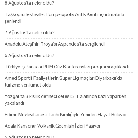
8 Ağustos'ta neler oldu?
Taşköprü festivalle, Pompeiopolis Antik Kenti uçurtmalarla
şenlendi
7 Ağustos'ta neler oldu?
Anadolu Ateşi'nin Troya'sı Aspendos'ta sergilendi
6 Ağustos'ta neler oldu?
Türkiye İş Bankası RHM Güz Konferansları programı açıklandı
Amed Sportif Faaliyetler'in Süper Lig maçları Diyarbakır'da
turizme yeni umut oldu
Yozgat'ta 8 kişilik defineci çetesi SİT alanında kazı yaparken
yakalandı
Edirne Mevlevihanesi Tarihi Kimliğiyle Yeniden Hayat Buluyor
Adala Kanyonu: Volkanik Geçmişin İzleri Yaşıyor
5 Ağustos'ta neler oldu?