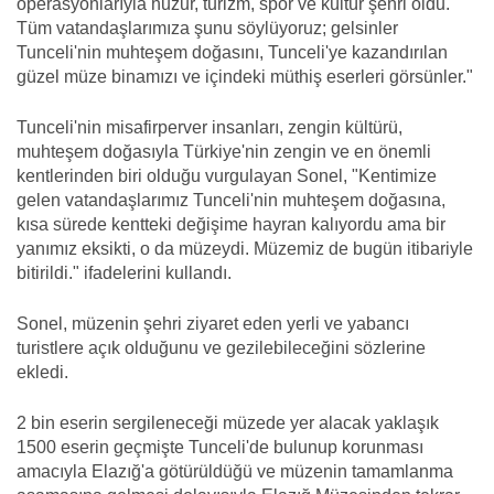
operasyonlarıyla huzur, turizm, spor ve kültür şehri oldu.
Tüm vatandaşlarımıza şunu söylüyoruz; gelsinler
Tunceli'nin muhteşem doğasını, Tunceli'ye kazandırılan
güzel müze binamızı ve içindeki müthiş eserleri görsünler."
Tunceli'nin misafirperver insanları, zengin kültürü,
muhteşem doğasıyla Türkiye'nin zengin ve en önemli
kentlerinden biri olduğu vurgulayan Sonel, "Kentimize
gelen vatandaşlarımız Tunceli'nin muhteşem doğasına,
kısa sürede kentteki değişime hayran kalıyordu ama bir
yanımız eksikti, o da müzeydi. Müzemiz de bugün itibariyle
bitirildi." ifadelerini kullandı.
Sonel, müzenin şehri ziyaret eden yerli ve yabancı
turistlere açık olduğunu ve gezilebileceğini sözlerine
ekledi.
2 bin eserin sergileneceği müzede yer alacak yaklaşık
1500 eserin geçmişte Tunceli'de bulunup korunması
amacıyla Elazığ'a götürüldüğü ve müzenin tamamlanma