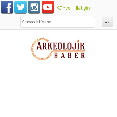
Künye
|
İletişim
Ara: