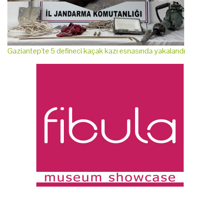
Gaziantep'te 5 defineci kaçak kazı esnasında yakalandı