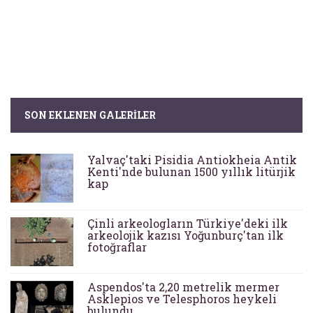
SON EKLENEN GALERILER
Yalvaç'taki Pisidia Antiokheia Antik
Kenti'nde bulunan 1500 yıllık litürjik
kap
Çinli arkeologların Türkiye'deki ilk
arkeolojik kazısı Yoğunburç'tan ilk
fotoğraflar
Aspendos'ta 2,20 metrelik mermer
Asklepios ve Telesphoros heykeli
bulundu