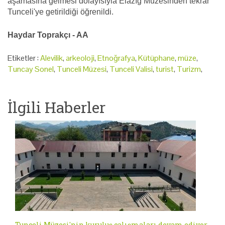
aşamasına gelmesi dolayısıyla Elazığ Müzesinden tekrar
Tunceli'ye getirildiği öğrenildi.
Haydar Toprakçı - AA
Etiketler :
Alevilik
,
arkeoloji
,
Etnoğrafya
,
Kütüphane
,
müze
,
Tuncay Sonel
,
Tunceli Müzesi
,
Tunceli Valisi
,
turist
,
Turizm
,
İlgili Haberler
Tunceli Müzesi'nin kuruluş çalışmaları devam ediyor