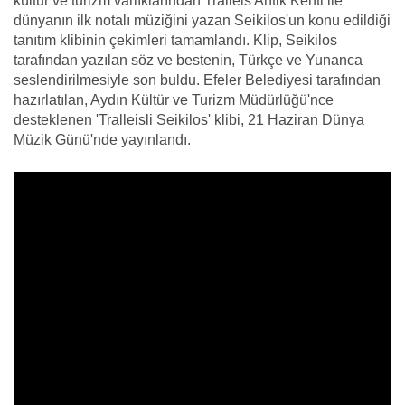
kültür ve turizm varlıklarından Tralleis Antik Kenti ile
dünyanın ilk notalı müziğini yazan Seikilos'un konu edildiği
tanıtım klibinin çekimleri tamamlandı. Klip, Seikilos
tarafından yazılan söz ve bestenin, Türkçe ve Yunanca
seslendirilmesiyle son buldu. Efeler Belediyesi tarafından
hazırlatılan, Aydın Kültür ve Turizm Müdürlüğü'nce
desteklenen 'Tralleisli Seikilos' klibi, 21 Haziran Dünya
Müzik Günü'nde yayınlandı.