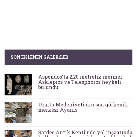
SON EKLENEN GALERILER
Aspendos'ta 2,20 metrelik mermer
Asklepios ve Telesphoros heykeli
bulundu
Urartu Medeniyeti'nin son görkemli
merkezi Ayanis
Sardes Antik Kenti'nde yol inşaatında