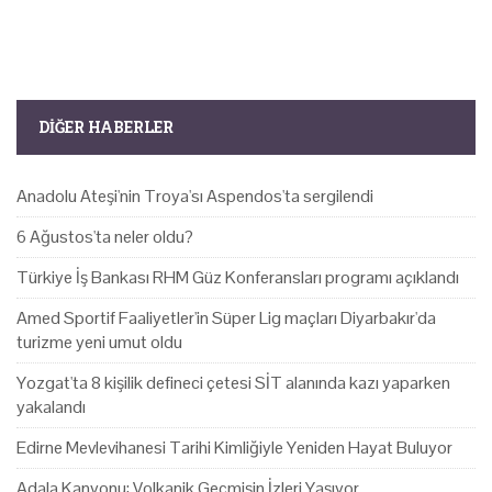
DIĞER HABERLER
Anadolu Ateşi'nin Troya'sı Aspendos'ta sergilendi
6 Ağustos'ta neler oldu?
Türkiye İş Bankası RHM Güz Konferansları programı açıklandı
Amed Sportif Faaliyetler'in Süper Lig maçları Diyarbakır'da
turizme yeni umut oldu
Yozgat'ta 8 kişilik defineci çetesi SİT alanında kazı yaparken
yakalandı
Edirne Mevlevihanesi Tarihi Kimliğiyle Yeniden Hayat Buluyor
Adala Kanyonu: Volkanik Geçmişin İzleri Yaşıyor