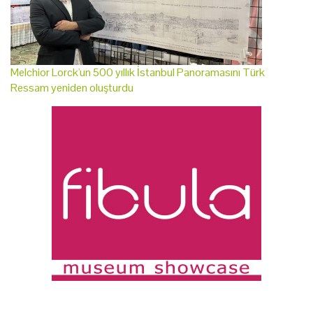
Melchior Lorck'un 500 yıllık İstanbul Panoramasını Türk
Ressam yeniden oluşturdu