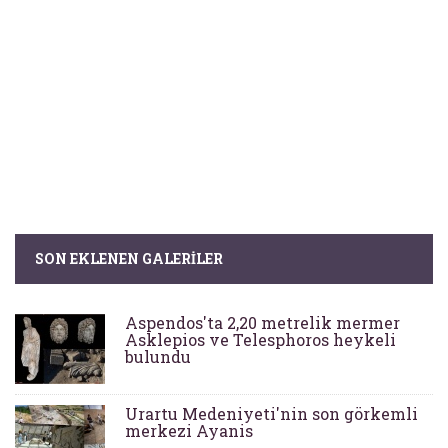
SON EKLENEN GALERILER
Aspendos'ta 2,20 metrelik mermer
Asklepios ve Telesphoros heykeli
bulundu
Urartu Medeniyeti'nin son görkemli
merkezi Ayanis