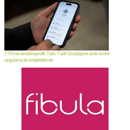
TTK'nın Ansiklopedik Türk Tarih Sözlüğüne artık mobil
uygulama ile erişilebilecek