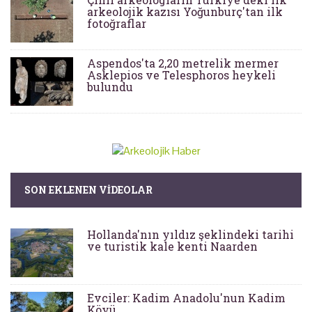
arkeolojik kazısı Yoğunburç'tan ilk
fotoğraflar
Aspendos'ta 2,20 metrelik mermer
Asklepios ve Telesphoros heykeli
bulundu
SON EKLENEN VIDEOLAR
Hollanda'nın yıldız şeklindeki tarihi
ve turistik kale kenti Naarden
Evciler: Kadim Anadolu'nun Kadim
Köyü