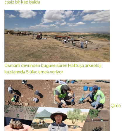
eşsiz bir kap buldu
Osmanlı devrinden bugüne süren Hattuşa arkeoloji
kazılarında 5 ülke emek veriyor
Çin'in