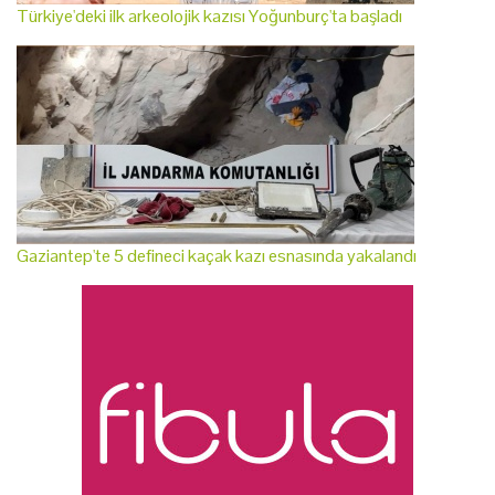
Türkiye'deki ilk arkeolojik kazısı Yoğunburç'ta başladı
Gaziantep'te 5 defineci kaçak kazı esnasında yakalandı