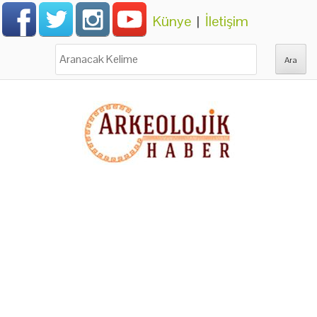
Künye
|
İletişim
Ara: