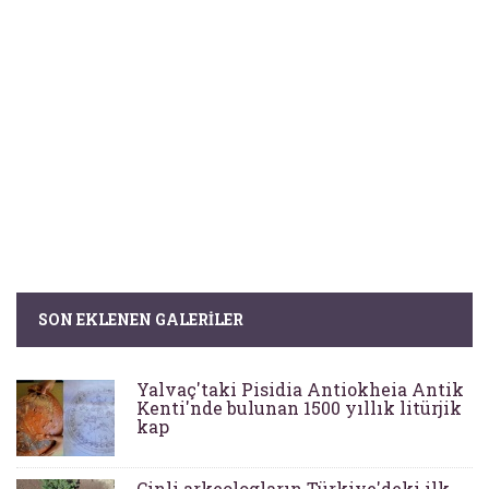
SON EKLENEN GALERILER
Yalvaç'taki Pisidia Antiokheia Antik
Kenti'nde bulunan 1500 yıllık litürjik
kap
Çinli arkeologların Türkiye'deki ilk