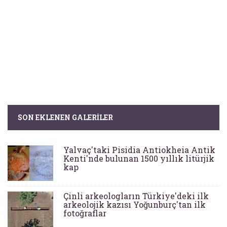
SON EKLENEN GALERILER
Yalvaç'taki Pisidia Antiokheia Antik
Kenti'nde bulunan 1500 yıllık litürjik
kap
Çinli arkeologların Türkiye'deki ilk
arkeolojik kazısı Yoğunburç'tan ilk
fotoğraflar