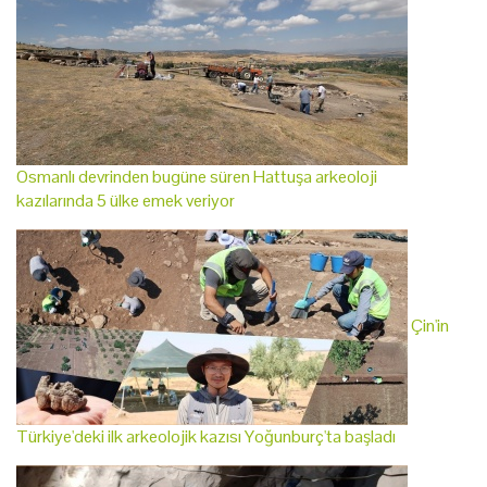
Osmanlı devrinden bugüne süren Hattuşa arkeoloji
kazılarında 5 ülke emek veriyor
Çin'in
Türkiye'deki ilk arkeolojik kazısı Yoğunburç'ta başladı