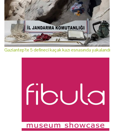
Gaziantep'te 5 defineci kaçak kazı esnasında yakalandı