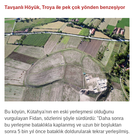
Tavşanlı Höyük, Troya ile pek çok yönden benzeşiyor
Bu köyün, Kütahya'nın en eski yerleşmesi olduğunu
vurgulayan Fidan, sözlerini şöyle sürdürdü: "Daha sonra
bu yerleşme bataklıkla kaplanmış ve uzun bir boşluktan
sonra 5 bin yıl önce bataklık doldurularak tekrar yerleşilmiş.