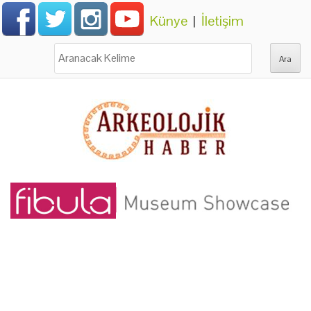
Künye
|
İletişim
Ara: