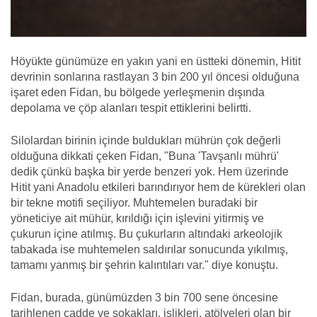
Höyükte günümüze en yakın yani en üstteki dönemin, Hitit
devrinin sonlarına rastlayan 3 bin 200 yıl öncesi olduğuna
işaret eden Fidan, bu bölgede yerleşmenin dışında
depolama ve çöp alanları tespit ettiklerini belirtti.
Silolardan birinin içinde buldukları mührün çok değerli
olduğuna dikkati çeken Fidan, "Buna 'Tavşanlı mührü'
dedik çünkü başka bir yerde benzeri yok. Hem üzerinde
Hitit yani Anadolu etkileri barındırıyor hem de kürekleri olan
bir tekne motifi seçiliyor. Muhtemelen buradaki bir
yöneticiye ait mühür, kırıldığı için işlevini yitirmiş ve
çukurun içine atılmış. Bu çukurların altındaki arkeolojik
tabakada ise muhtemelen saldırılar sonucunda yıkılmış,
tamamı yanmış bir şehrin kalıntıları var." diye konuştu.
Fidan, burada, günümüzden 3 bin 700 sene öncesine
tarihlenen cadde ve sokakları, işlikleri, atölyeleri olan bir