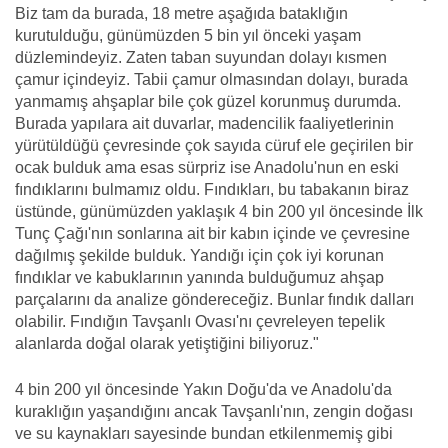
Biz tam da burada, 18 metre aşağıda bataklığın
kurutulduğu, günümüzden 5 bin yıl önceki yaşam
düzlemindeyiz. Zaten taban suyundan dolayı kısmen
çamur içindeyiz. Tabii çamur olmasından dolayı, burada
yanmamış ahşaplar bile çok güzel korunmuş durumda.
Burada yapılara ait duvarlar, madencilik faaliyetlerinin
yürütüldüğü çevresinde çok sayıda cüruf ele geçirilen bir
ocak bulduk ama esas sürpriz ise Anadolu'nun en eski
fındıklarını bulmamız oldu. Fındıkları, bu tabakanın biraz
üstünde, günümüzden yaklaşık 4 bin 200 yıl öncesinde İlk
Tunç Çağı'nın sonlarına ait bir kabın içinde ve çevresine
dağılmış şekilde bulduk. Yandığı için çok iyi korunan
fındıklar ve kabuklarının yanında bulduğumuz ahşap
parçalarını da analize göndereceğiz. Bunlar fındık dalları
olabilir. Fındığın Tavşanlı Ovası'nı çevreleyen tepelik
alanlarda doğal olarak yetiştiğini biliyoruz."
4 bin 200 yıl öncesinde Yakın Doğu'da ve Anadolu'da
kuraklığın yaşandığını ancak Tavşanlı'nın, zengin doğası
ve su kaynakları sayesinde bundan etkilenmemiş gibi