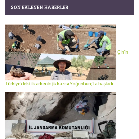
SON EKLENEN HABERLER
Çin'in
Türkiye'deki ilk arkeolojik kazısı Yoğunburç'ta başladı