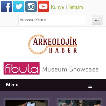
Künye
|
İletişim
Ara:
Menü