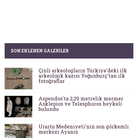
SON EKLENEN GALERILER
Çinli arkeologların Türkiye'deki ilk
arkeolojik kazısı Yoğunburç'tan ilk
fotoğraflar
Aspendos'ta 2,20 metrelik mermer
Asklepios ve Telesphoros heykeli
bulundu
Urartu Medeniyeti'nin son görkemli
merkezi Ayanis