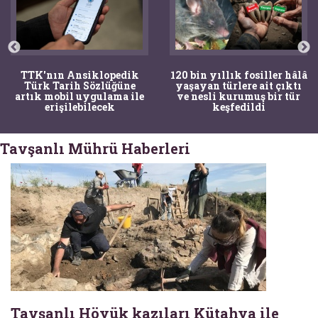
TTK'nın Ansiklopedik
120 bin yıllık fosiller hâlâ
Türk Tarih Sözlüğüne
yaşayan türlere ait çıktı
artık mobil uygulama ile
ve nesli kurumuş bir tür
erişilebilecek
keşfedildi
Tavşanlı Mührü Haberleri
Tavşanlı Höyük kazıları Kütahya ile