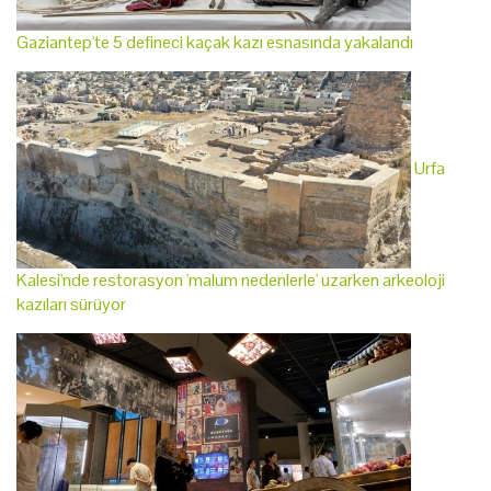
Gaziantep'te 5 defineci kaçak kazı esnasında yakalandı
Urfa
Kalesi'nde restorasyon 'malum nedenlerle' uzarken arkeoloji
kazıları sürüyor