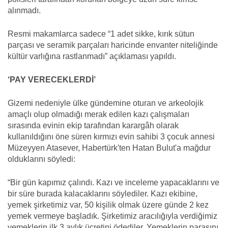
alınmadı.
Resmi makamlarca sadece “1 adet sikke, kırık sütun
parçası ve seramik parçaları haricinde envanter niteliğinde
kültür varlığına rastlanmadı” açıklaması yapıldı.
‘PAY VERECEKLERDİ’
Gizemi nedeniyle ülke gündemine oturan ve arkeolojik
amaçlı olup olmadığı merak edilen kazı çalışmaları
sırasında evinin ekip tarafından karargâh olarak
kullanıldığını öne süren kırmızı evin sahibi 3 çocuk annesi
Müzeyyen Atasever, Habertürk'ten Hatan Bulut'a mağdur
olduklarını söyledi:
“Bir gün kapımız çalındı. Kazı ve inceleme yapacaklarını ve
bir süre burada kalacaklarını söylediler. Kazı ekibine,
yemek şirketimiz var, 50 kişilik olmak üzere günde 2 kez
yemek vermeye başladık. Şirketimiz aracılığıyla verdiğimiz
yemeklerin ilk 3 aylık ücretini ödediler. Yemeklerin parasını