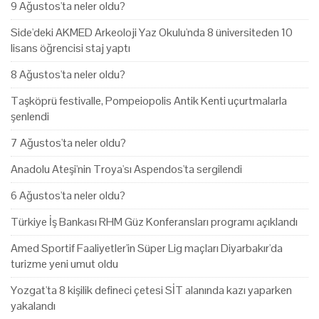
9 Ağustos'ta neler oldu?
Side'deki AKMED Arkeoloji Yaz Okulu'nda 8 üniversiteden 10
lisans öğrencisi staj yaptı
8 Ağustos'ta neler oldu?
Taşköprü festivalle, Pompeiopolis Antik Kenti uçurtmalarla
şenlendi
7 Ağustos'ta neler oldu?
Anadolu Ateşi'nin Troya'sı Aspendos'ta sergilendi
6 Ağustos'ta neler oldu?
Türkiye İş Bankası RHM Güz Konferansları programı açıklandı
Amed Sportif Faaliyetler'in Süper Lig maçları Diyarbakır'da
turizme yeni umut oldu
Yozgat'ta 8 kişilik defineci çetesi SİT alanında kazı yaparken
yakalandı