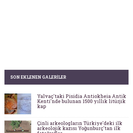
SON EKLENEN GALERILER
Yalvaç'taki Pisidia Antiokheia Antik
Kenti'nde bulunan 1500 yıllık litürjik
kap
Çinli arkeologların Türkiye'deki ilk
arkeolojik kazısı Yoğunburç'tan ilk