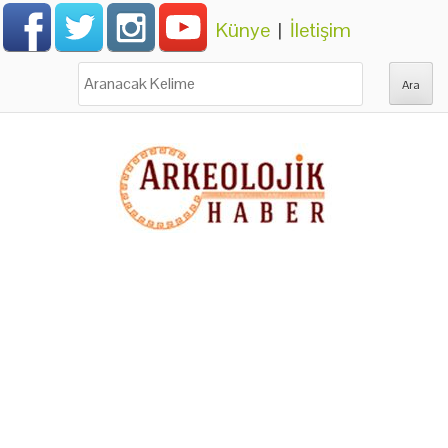
Künye
|
İletişim
Ara: