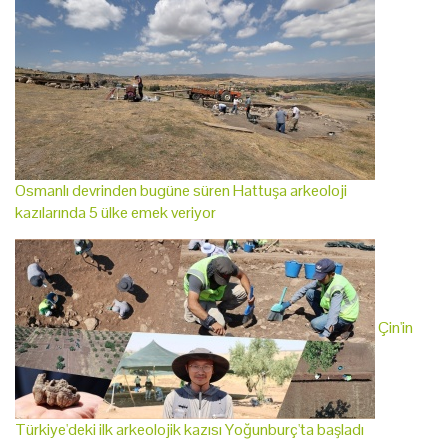
Osmanlı devrinden bugüne süren Hattuşa arkeoloji
kazılarında 5 ülke emek veriyor
Çin'in
Türkiye'deki ilk arkeolojik kazısı Yoğunburç'ta başladı