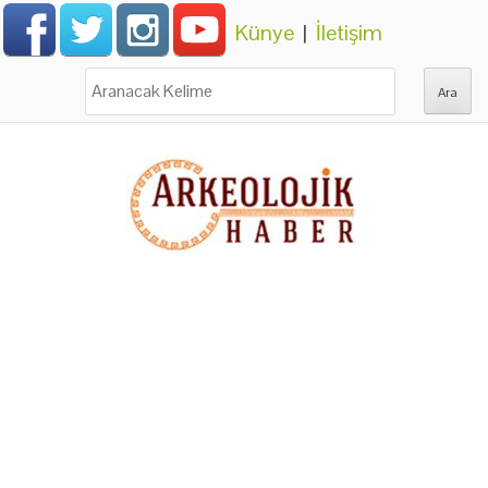
Künye
|
İletişim
Ara: