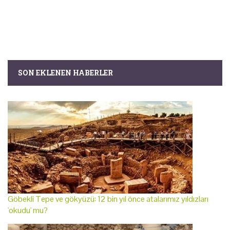
SON EKLENEN HABERLER
Göbekli Tepe ve gökyüzü: 12 bin yıl önce atalarımız yıldızları
'okudu' mu?