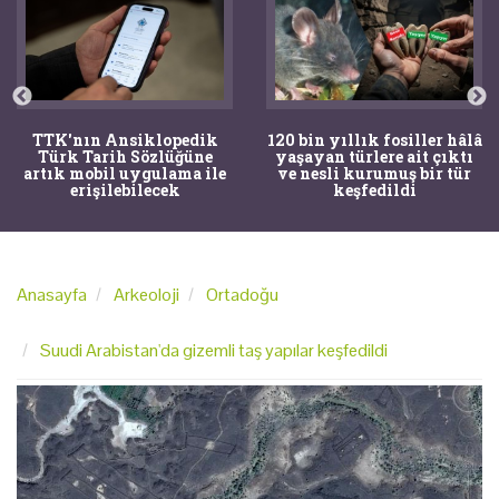
120 bin yıllık fosiller hâlâ
Bir torba kemik adli
yaşayan türlere ait çıktı
tıpçıları şaşkına çevirdi,
ve nesli kurumuş bir tür
kemiklerin sırrını
keşfedildi
arkeologlar çözdü
Anasayfa
Arkeoloji
Ortadoğu
Suudi Arabistan'da gizemli taş yapılar keşfedildi