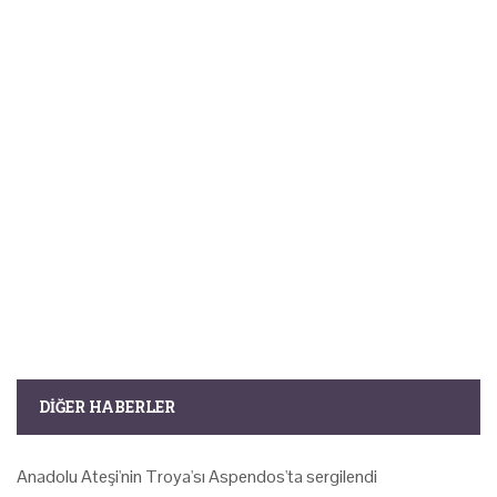
DIĞER HABERLER
Anadolu Ateşi'nin Troya'sı Aspendos'ta sergilendi