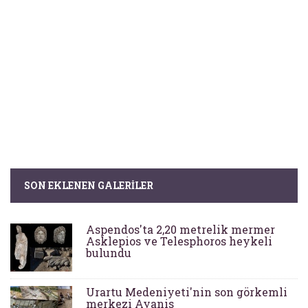
SON EKLENEN GALERILER
Aspendos'ta 2,20 metrelik mermer
Asklepios ve Telesphoros heykeli
bulundu
Urartu Medeniyeti'nin son görkemli
merkezi Ayanis