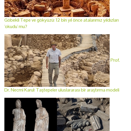
Göbekli Tepe ve gökyüzü: 12 bin yıl önce atalarımız yıldızları
'okudu' mu?
Prof.
Dr. Necmi Karul: Taştepeler uluslararası bir araştırma modeli