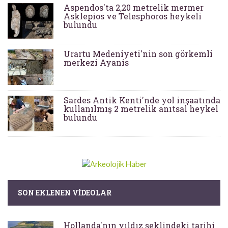
Aspendos'ta 2,20 metrelik mermer
Asklepios ve Telesphoros heykeli
bulundu
Urartu Medeniyeti'nin son görkemli
merkezi Ayanis
Sardes Antik Kenti'nde yol inşaatında
kullanılmış 2 metrelik anıtsal heykel
bulundu
SON EKLENEN VIDEOLAR
Hollanda'nın yıldız şeklindeki tarihi