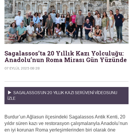
Sagalassos’ta 20 Yıllık Kazı Yolculuğu:
Anadolu’nun Roma Mirası Gün Yüzünde
07 EYLÜL 2025 08:28
SAGALASSOS'UN 20 YILLIK KAZI SERÜVENI VIDEOSUNU
IZLE
Burdur’un Ağlasun ilçesindeki Sagalassos Antik Kenti, 20
yıldır süren kazı ve restorasyon çalışmalarıyla Anadolu’nun
en iyi korunan Roma yerleşimlerinden biri olarak öne