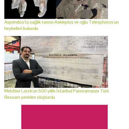
Aspendos'ta sağlık tanrısı Asklepios ve oğlu Telesphoros'un
heykelleri bulundu
Melchior Lorck'un 500 yıllık İstanbul Panoramasını Türk
Ressam yeniden oluşturdu