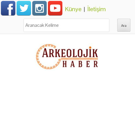
Künye
|
İletişim
Ara: