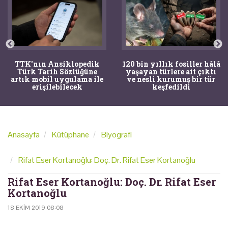
TTK'nın Ansiklopedik
120 bin yıllık fosiller hâlâ
Türk Tarih Sözlüğüne
yaşayan türlere ait çıktı
artık mobil uygulama ile
ve nesli kurumuş bir tür
erişilebilecek
keşfedildi
Anasayfa
Kütüphane
Biyografi
Rifat Eser Kortanoğlu: Doç. Dr. Rifat Eser Kortanoğlu
Rifat Eser Kortanoğlu: Doç. Dr. Rifat Eser
Kortanoğlu
18 EKIM 2019 08:08