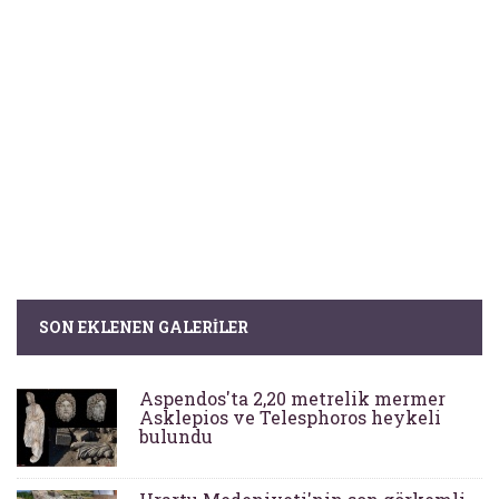
SON EKLENEN GALERILER
Aspendos'ta 2,20 metrelik mermer
Asklepios ve Telesphoros heykeli
bulundu