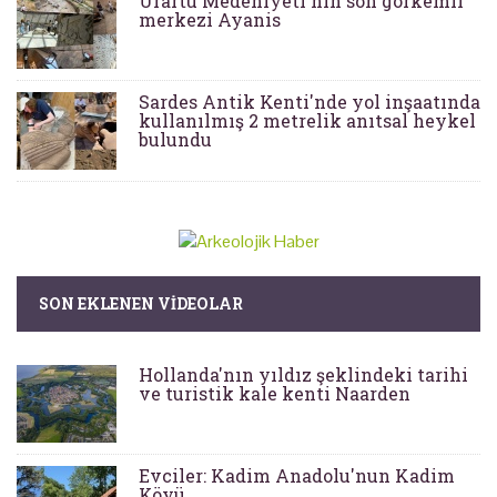
Urartu Medeniyeti'nin son görkemli
merkezi Ayanis
Sardes Antik Kenti'nde yol inşaatında
kullanılmış 2 metrelik anıtsal heykel
bulundu
SON EKLENEN VIDEOLAR
Hollanda'nın yıldız şeklindeki tarihi
ve turistik kale kenti Naarden
Evciler: Kadim Anadolu'nun Kadim
Köyü