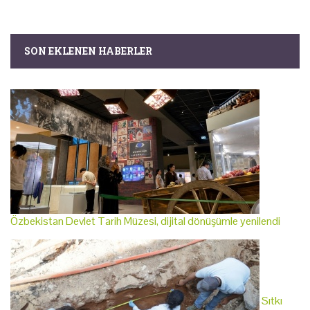
SON EKLENEN HABERLER
Özbekistan Devlet Tarih Müzesi, dijital dönüşümle yenilendi
Sıtkı