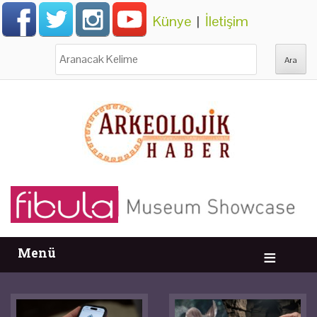
Künye
|
İletişim
Ara:
Menü