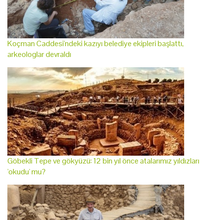
Koçman Caddesi'ndeki kazıyı belediye ekipleri başlattı,
arkeologlar devraldı
Göbekli Tepe ve gökyüzü: 12 bin yıl önce atalarımız yıldızları
'okudu' mu?