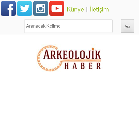
Künye
|
İletişim
Ara: