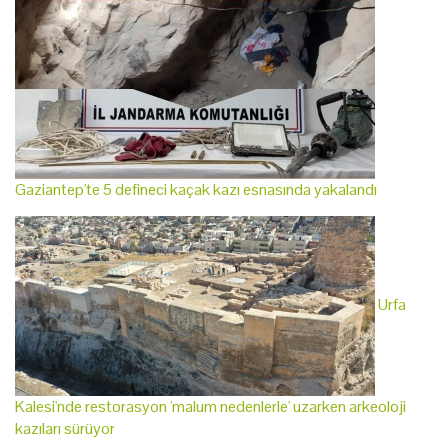
Gaziantep'te 5 defineci kaçak kazı esnasında yakalandı
Urfa
Kalesi'nde restorasyon 'malum nedenlerle' uzarken arkeoloji
kazıları sürüyor