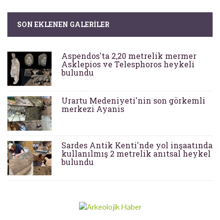
SON EKLENEN GALERILER
Aspendos'ta 2,20 metrelik mermer
Asklepios ve Telesphoros heykeli
bulundu
Urartu Medeniyeti'nin son görkemli
merkezi Ayanis
Sardes Antik Kenti'nde yol inşaatında
kullanılmış 2 metrelik anıtsal heykel
bulundu