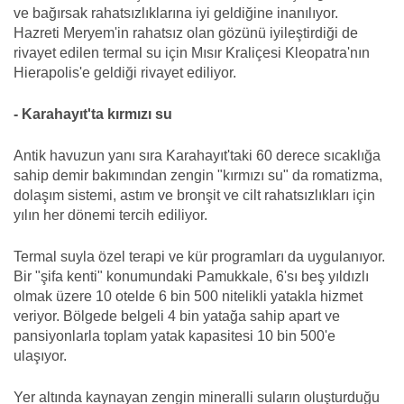
ve bağırsak rahatsızlıklarına iyi geldiğine inanılıyor.
Hazreti Meryem'in rahatsız olan gözünü iyileştirdiği de
rivayet edilen termal su için Mısır Kraliçesi Kleopatra'nın
Hierapolis'e geldiği rivayet ediliyor.
- Karahayıt'ta kırmızı su
Antik havuzun yanı sıra Karahayıt'taki 60 derece sıcaklığa
sahip demir bakımından zengin "kırmızı su" da romatizma,
dolaşım sistemi, astım ve bronşit ve cilt rahatsızlıkları için
yılın her dönemi tercih ediliyor.
Termal suyla özel terapi ve kür programları da uygulanıyor.
Bir "şifa kenti" konumundaki Pamukkale, 6'sı beş yıldızlı
olmak üzere 10 otelde 6 bin 500 nitelikli yatakla hizmet
veriyor. Bölgede belgeli 4 bin yatağa sahip apart ve
pansiyonlarla toplam yatak kapasitesi 10 bin 500'e
ulaşıyor.
Yer altında kaynayan zengin mineralli suların oluşturduğu