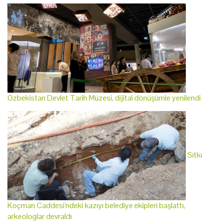
Özbekistan Devlet Tarih Müzesi, dijital dönüşümle yenilendi
Sıtkı
Koçman Caddesi'ndeki kazıyı belediye ekipleri başlattı,
arkeologlar devraldı