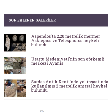
SON EKLENEN GALERILER
Aspendos'ta 2,20 metrelik mermer
Asklepios ve Telesphoros heykeli
bulundu
Urartu Medeniyeti'nin son görkemli
merkezi Ayanis
Sardes Antik Kenti'nde yol inşaatında
kullanılmış 2 metrelik anıtsal heykel
bulundu