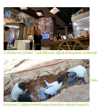
Özbekistan Devlet Tarih Müzesi, dijital dönüşümle yenilendi
Sıtkı
Koçman Caddesi'ndeki kazıyı belediye ekipleri başlattı,