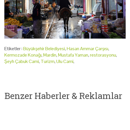
Etiketler :
Büyükşehir Belediyesi
,
Hasan Ammar Çarşısı
,
Kermozade Konağı
,
Mardin
,
Mustafa Yaman
,
restorasyonu
,
Şeyh Çabuk Cami
,
Turizm
,
Ulu Cami
,
Benzer Haberler & Reklamlar