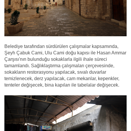
Belediye tarafından sürdürülen çalışmalar kapsamında,
Şeyh Çabuk Cami, Ulu Cami doğu kapısı ile Hasan Ammar
Çarşısı'nın bulunduğu sokaklarla ilgili ihale süreci
tamamlandı. Sağlıklaştırma çalışmaları çerçevesinde,
sokakların restorasyonu yapılacak, sıvalı duvarlar
temizlenecek, derz yapılacak, cam mekanlar, kepenkler,
tenteler değişecek, bina kapıları ile tabelalar değişecek.