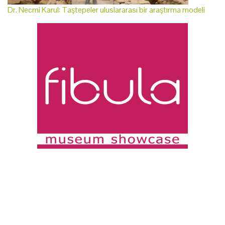
Dr. Necmi Karul: Taştepeler uluslararası bir araştırma modeli