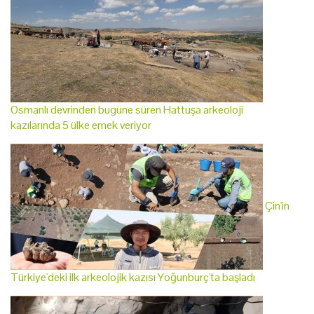
Osmanlı devrinden bugüne süren Hattuşa arkeoloji
kazılarında 5 ülke emek veriyor
Çin'in
Türkiye'deki ilk arkeolojik kazısı Yoğunburç'ta başladı