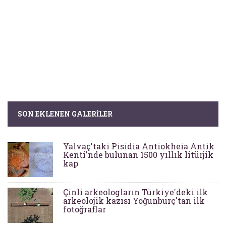
SON EKLENEN GALERILER
Yalvaç'taki Pisidia Antiokheia Antik
Kenti'nde bulunan 1500 yıllık litürjik
kap
Çinli arkeologların Türkiye'deki ilk
arkeolojik kazısı Yoğunburç'tan ilk
fotoğraflar