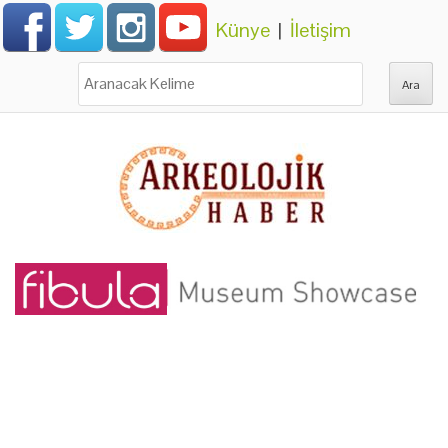
Künye
|
İletişim
Ara: