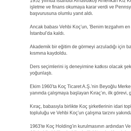
1952 yılında İstanbul Arnavutköy Amerikan Kız Kol
işletme ve finans okumaya karar verdi ve Pennsy
başvurusuna olumlu yanıt aldı.
Ancak babası Vehbi Koç'un, 'Benim tezgahım en iy
İstanbul'da kaldı.
Akademik bir eğitim de görmeyi arzuladığı için b
kısmına kaydoldu.
Ders seçimlerini iş deneyimine katkısı olacak şek
yoğunlaştı.
Ekim 1960'ta Koç Ticaret A.Ş.'nin Beyoğlu Merke
yanında çalışmaya başlayan Kıraç'ın, ilk görevi,
Kıraç, babasıyla birlikte Koç şirketlerinin idari top
topluluğu ve Vehbi Koç'un çalışma tarzını yakında
1963'te Koç Holding'in kurulmasının ardından V