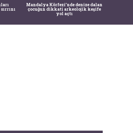
İstanbul
ıları
Mandalya Körfezi’nde denize dalan
Pasapo
 sırrını
çocuğun dikkati arkeolojik keşife
yol açtı