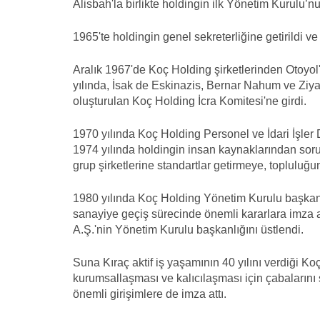
Alisbah'la birlikte holdingin ilk Yönetim Kurulu’n
1965'te holdingin genel sekreterliğine getirildi v
Aralık 1967'de Koç Holding şirketlerinden Otoyo
yılında, İsak de Eskinazis, Bernar Nahum ve Ziy
oluşturulan Koç Holding İcra Komitesi'ne girdi.
1970 yılında Koç Holding Personel ve İdari İşler
1974 yılında holdingin insan kaynaklarından sorum
grup şirketlerine standartlar getirmeye, topluluğu
1980 yılında Koç Holding Yönetim Kurulu başkan v
sanayiye geçiş sürecinde önemli kararlara imza att
A.Ş.'nin Yönetim Kurulu başkanlığını üstlendi.
Suna Kıraç aktif iş yaşamının 40 yılını verdiği Ko
kurumsallaşması ve kalıcılaşması için çabalarını s
önemli girişimlere de imza attı.