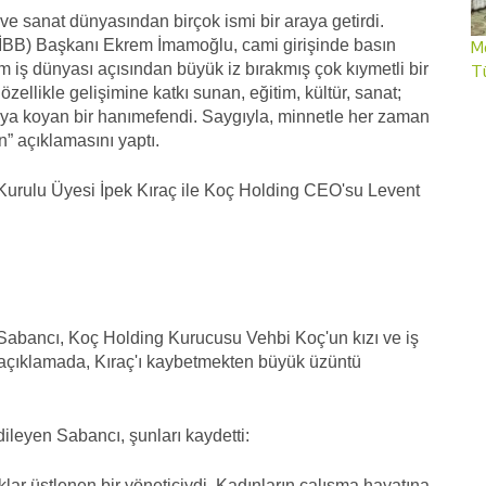
 ve sanat dünyasından birçok ismi bir araya getirdi.
(İBB) Başkanı Ekrem İmamoğlu, cami girişinde basın
Me
iş dünyası açısından büyük iz bırakmış çok kıymetli bir
T
ellikle gelişimine katkı sunan, eğitim, kültür, sanat;
rtaya koyan bir hanımefendi. Saygıyla, minnetle her zaman
” açıklamasını yaptı.
 Kurulu Üyesi İpek Kıraç ile Koç Holding CEO'su Levent
abancı, Koç Holding Kurucusu Vehbi Koç'un kızı ve iş
ılı açıklamada, Kıraç'ı kaybetmekten büyük üzüntü
dileyen Sabancı, şunları kaydetti:
lar üstlenen bir yöneticiydi. Kadınların çalışma hayatına