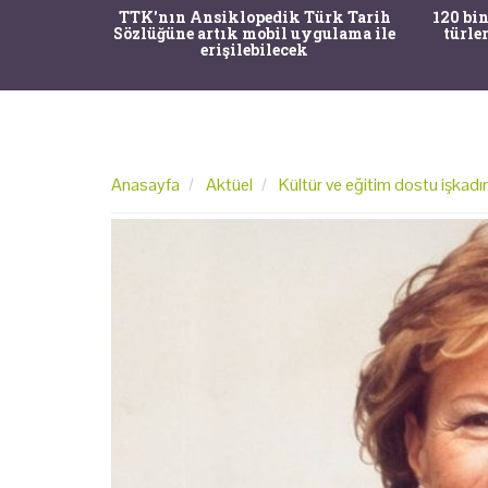
nrısı
TTK'nın Ansiklopedik Türk Tarih
120 bin
horos'un
Sözlüğüne artık mobil uygulama ile
türle
du
erişilebilecek
Anasayfa
Aktüel
Kültür ve eğitim dostu işkadın