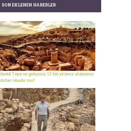
SON EKLENEN HABERLER
bekli Tepe ve gökyüzü: 12 bin yıl önce atalarımız
ldızları 'okudu' mu?