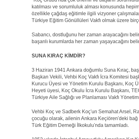
katılması ve sorumluluk alması konusunda hepimi
özellikle çağdaş eğitimle ilgili vizyoner çalışmal
Türkiye Eğitim Gönüllüleri Vakfı olmak üzere birç
Sabancı, dostluğunu her zaman arayacağını belirtti
başarılı kurumlarda her zaman yaşayacağını belirt
SUNA KIRAÇ KİMDİR?
3 Haziran 1941 Ankara doğumlu Suna Kıraç, başk
Başkan Vekili, Vehbi Koç Vakfı İcra Komitesi baş
Kurucu Üyesi ve Yönetim Kurulu Başkanı, Koç Üniv
Heyeti üyesi, Koç Okulu İcra Kurulu Başkanı, T
Türkiye Aile Sağlığı ve Planlaması Vakfı Yönetim
Vehbi Koç ve Sadberk Koç'un Semahat Arsel, Ra
çocuğu olarak, ailenin Ankara Keçiören'deki bağ
Türk Eğitim Derneği İlkokulu'nda tamamladı.