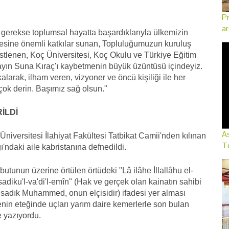
Pr
ar
ş gerekse toplumsal hayatta başardıklarıyla ülkemizin
şmesine önemli katkılar sunan, Topluluğumuzun kuruluş
i üstlenen, Koç Üniversitesi, Koç Okulu ve Türkiye Eğitim
ayın Suna Kıraç'ı kaybetmenin büyük üzüntüsü içindeyiz.
alarak, ilham veren, vizyoner ve öncü kişiliği ile her
ok derin. Başımız sağ olsun."
İLDİ
As
niversitesi İlahiyat Fakültesi Tatbikat Camii'nden kılınan
Te
ndaki aile kabristanına defnedildi.
utunun üzerine örtülen örtüdeki "Lâ ilâhe İllallâhu el-
iku'l-va'di'l-emîn" (Hak ve gerçek olan kainatın sahibi
e sadık Muhammed, onun elçisidir) ifadesi yer alması
enin eteğinde uçları yarım daire kemerlerle son bulan
e yazıyordu.