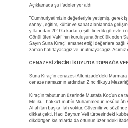
Açıklamada şu ifadeler yer aldı:
"Cumhuriyetimizin değerleriyle yetişmiş, gerek i
sanayi, eğitim, kültür ve sanat alanlarında geli
yıllarından 2010'a kadar çeşitli liderlik görevler
Gönüllüleri Vakfı'nın kuruluşuna öncülük eden S
Sayın Suna Kıraç'ı emanet ettiği değerlere bağlı k
zaman hatırlayacağız ve unutmayacağız. Acımız ç
CENAZESİ ZİNCİRLİKUYU'DA TOPRAĞA VER
Suna Kıraç'ın cenazesi Altunizade'deki Marmara Ü
cenaze namazının ardından Zincirlikuyu Mezarlığı'
Kıraç'ın tabutunun üzerinde Mustafa Koç'un da tab
Melikü'l-hakku'l-mubîn Muhammedun resûlullâh sad
Allah'tan başka ilah yoktur. Güvenilir ve sözünd
dikkat çekti. Hacı Bayram Veli türbesindeki kubb
dikdörtgen kısımlarda da örtünün üzerindeki ifad