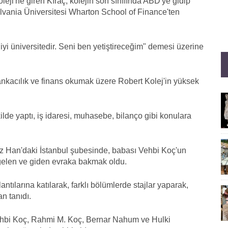
eji'ne giren Kıraç, kolejin son sınıfında ABD'ye gidip
lvania Üniversitesi Wharton School of Finance'ten
i üniversitedir. Seni ben yetiştireceğim" demesi üzerine
ankacılık ve finans okumak üzere Robert Kolej'in yüksek
ilde yaptı, iş idaresi, muhasebe, bilanço gibi konulara
z Han'daki İstanbul şubesinde, babası Vehbi Koç'un
 gelen ve giden evraka bakmak oldu.
lantılarına katılarak, farklı bölümlerde stajlar yaparak,
n tanıdı.
ehbi Koç, Rahmi M. Koç, Bernar Nahum ve Hulki