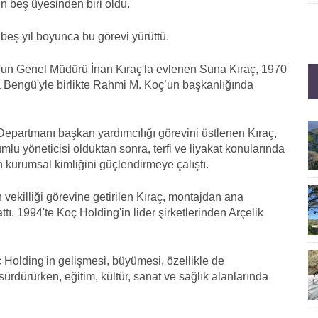
un beş üyesinden biri oldu.
e beş yıl boyunca bu görevi yürüttü.
l'un Genel Müdürü İnan Kıraç'la evlenen Suna Kıraç, 1970
a Bengü'yle birlikte Rahmi M. Koç’un başkanlığında
 Departmanı başkan yardımcılığı görevini üstlenen Kıraç,
lu yöneticisi olduktan sonra, terfi ve liyakat konularında
n kurumsal kimliğini güçlendirmeye çalıştı.
ekilliği görevine getirilen Kıraç, montajdan ana
ı. 1994'te Koç Holding'in lider şirketlerinden Arçelik
ç Holding'in gelişmesi, büyümesi, özellikle de
ürdürürken, eğitim, kültür, sanat ve sağlık alanlarında