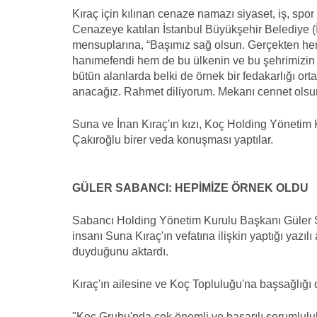
Kıraç için kılınan cenaze namazı siyaset, iş, spor
Cenazeye katılan İstanbul Büyükşehir Belediye 
mensuplarına, “Başımız sağ olsun. Gerçekten hem 
hanımefendi hem de bu ülkenin ve bu şehrimizin öz
bütün alanlarda belki de örnek bir fedakarlığı o
anacağız. Rahmet diliyorum. Mekanı cennet olsun
Suna ve İnan Kıraç'ın kızı, Koç Holding Yönetim
Çakıroğlu birer veda konuşması yaptılar.
GÜLER SABANCI: HEPİMİZE ÖRNEK OLDU
Sabancı Holding Yönetim Kurulu Başkanı Güler S
insanı Suna Kıraç'ın vefatına ilişkin yaptığı yaz
duyduğunu aktardı.
Kıraç'ın ailesine ve Koç Topluluğu'na başsağlığı 
"Koç Grubu'nda çok önemli ve başarılı sorumluluk