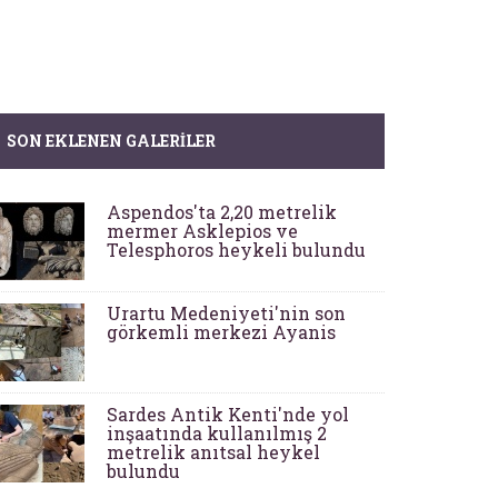
SON EKLENEN GALERILER
Aspendos'ta 2,20 metrelik
mermer Asklepios ve
Telesphoros heykeli bulundu
Urartu Medeniyeti'nin son
görkemli merkezi Ayanis
Sardes Antik Kenti'nde yol
inşaatında kullanılmış 2
metrelik anıtsal heykel
bulundu