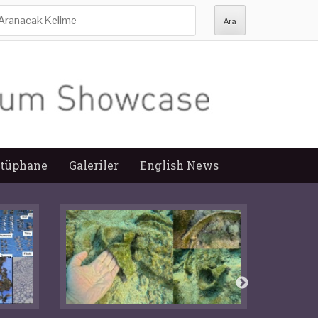
ra:
tüphane
Galeriler
English News