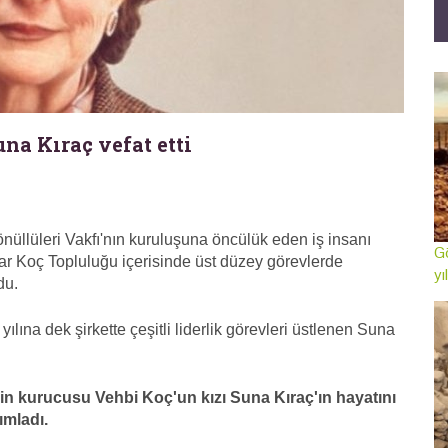
na Kıraç vefat etti
nüllüleri Vakfı'nın kuruluşuna öncülük eden iş insanı
Gö
dar Koç Topluluğu içerisinde üst düzey görevlerde
yı
du.
ılına dek şirkette çeşitli liderlik görevleri üstlenen Suna
gin kurucusu Vehbi Koç'un kızı Suna Kıraç'ın hayatını
ımladı.