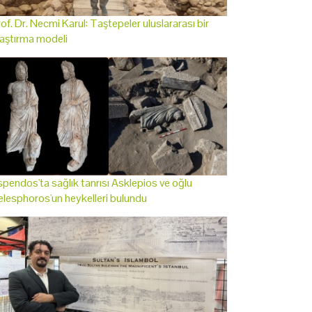
of. Dr. Necmi Karul: Taştepeler uluslararası bir
aştırma modeli
pendos'ta sağlık tanrısı Asklepios ve oğlu
lesphoros'un heykelleri bulundu