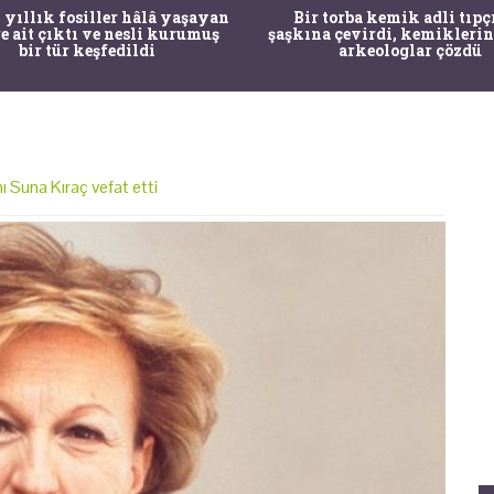
 yıllık fosiller hâlâ yaşayan
Bir torba kemik adli tıpç
re ait çıktı ve nesli kurumuş
şaşkına çevirdi, kemiklerin
bir tür keşfedildi
arkeologlar çözdü
ı Suna Kıraç vefat etti