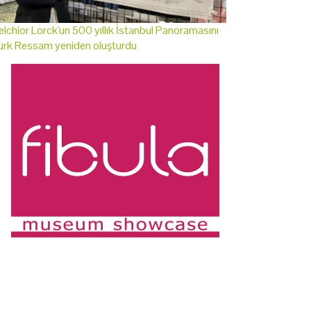
lchior Lorck'un 500 yıllık İstanbul Panoramasını
ürk Ressam yeniden oluşturdu