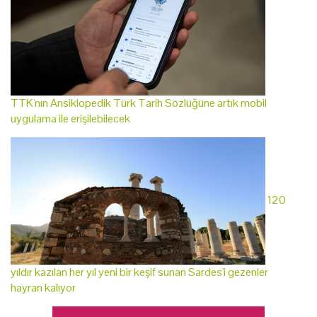
TTK'nın Ansiklopedik Türk Tarih Sözlüğüne artık mobil
uygulama ile erişilebilecek
120
yıldır kazılan her yıl yeni bir keşif sunan Sardes'i gezenler
hayran kalıyor