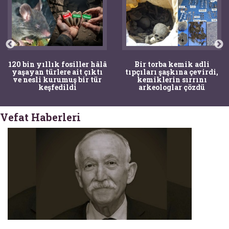
Bir torba kemik adli
Mandalya Körfezi’nde
tıpçıları şaşkına çevirdi,
denize dalan çocuğun
kemiklerin sırrını
dikkati arkeolojik keşife
arkeologlar çözdü
yol açtı
Vefat Haberleri