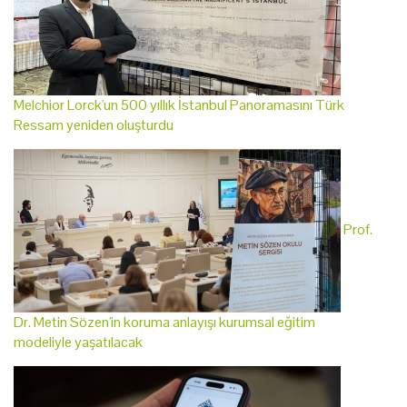
Melchior Lorck'un 500 yıllık İstanbul Panoramasını Türk
Ressam yeniden oluşturdu
Prof.
Dr. Metin Sözen'in koruma anlayışı kurumsal eğitim
modeliyle yaşatılacak