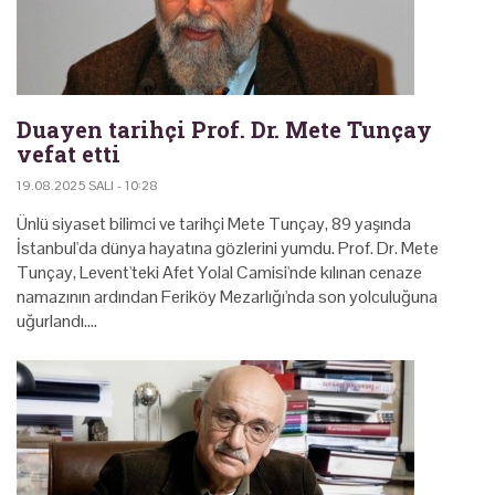
Duayen tarihçi Prof. Dr. Mete Tunçay
vefat etti
19.08.2025 SALI - 10:28
Ünlü siyaset bilimci ve tarihçi Mete Tunçay, 89 yaşında
İstanbul'da dünya hayatına gözlerini yumdu. Prof. Dr. Mete
Tunçay, Levent'teki Afet Yolal Camisi'nde kılınan cenaze
namazının ardından Feriköy Mezarlığı'nda son yolculuğuna
uğurlandı.…