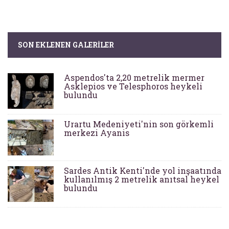
SON EKLENEN GALERILER
Aspendos'ta 2,20 metrelik mermer
Asklepios ve Telesphoros heykeli
bulundu
Urartu Medeniyeti'nin son görkemli
merkezi Ayanis
Sardes Antik Kenti'nde yol inşaatında
kullanılmış 2 metrelik anıtsal heykel
bulundu