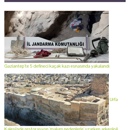
Gaziantep'te 5 defineci kaçak kazı esnasında yakalandı
Urfa
Kalesi'nde restorasyon 'malum nedenlerle' uzarken arkeoloji