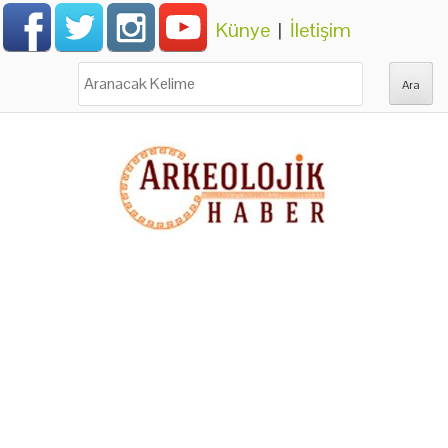
Künye
|
İletişim
Ara: