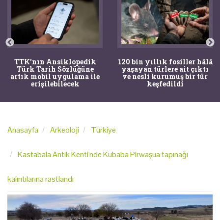
nsiklopedik
120 bin yıllık fosiller hâlâ
Bir torba
h Sözlüğüne
yaşayan türlere ait çıktı
tıpçıları ş
 uygulama ile
ve nesli kurumuş bir tür
kemikler
lebilecek
keşfedildi
arkeolo
Anasayfa
Arkeoloji
Türkiye
Kastabala Antik Kenti'nde Kubaba Pirwaşua tapınağı
kalıntılarına rastlandı