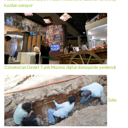
kazıları sürüyor
Özbekistan Devlet Tarih Müzesi, dijital dönüşümle yenilendi
Sıtkı