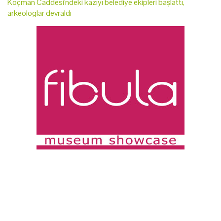
Koçman Caddesi'ndeki kazıyı belediye ekipleri başlattı,
arkeologlar devraldı