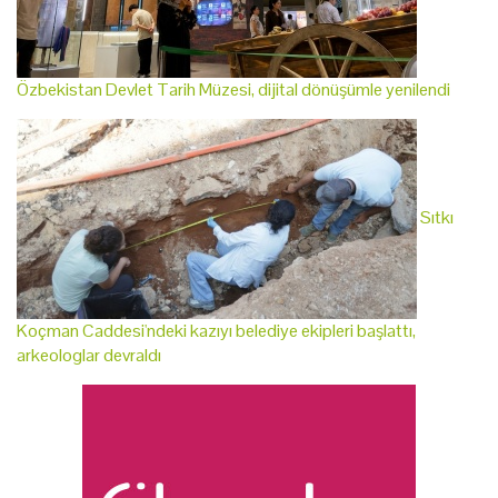
Özbekistan Devlet Tarih Müzesi, dijital dönüşümle yenilendi
Sıtkı
Koçman Caddesi'ndeki kazıyı belediye ekipleri başlattı,
arkeologlar devraldı