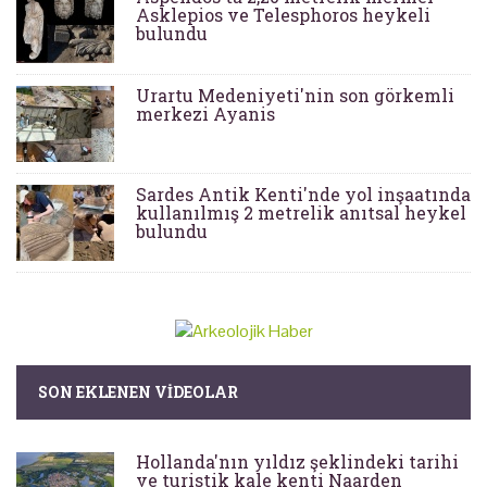
Asklepios ve Telesphoros heykeli
bulundu
Urartu Medeniyeti'nin son görkemli
merkezi Ayanis
Sardes Antik Kenti'nde yol inşaatında
kullanılmış 2 metrelik anıtsal heykel
bulundu
SON EKLENEN VIDEOLAR
Hollanda'nın yıldız şeklindeki tarihi
ve turistik kale kenti Naarden