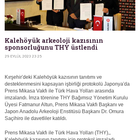
Kalehöyük arkeoloji kazısının
sponsorluğunu THY üstlendi
29 EYLÜL 2023 23:25
Kırşehir'deki Kalehöyük kazısının tanıtımı ve
desteklenmesini kapsayan işbirliği protokolü Japonya'da
Prens Mikasa Vakfı ile Türk Hava Yolları arasında
imzalandı. İmza törenine THY Bağımsız Yönetim Kurulu
Üyesi Fatmanur Altun, Prens Mikasa Vakfı Başkanı ve
Japon Anadolu Arkeoloji Enstitüsü Başkanı Dr. Omura
Saçihiro ile davetliler katıldı.
Prens Mikasa Vakfı ile Türk Hava Yolları (THY),,
Kalehöyük kazısının tanıtımı için protokol imzaladı