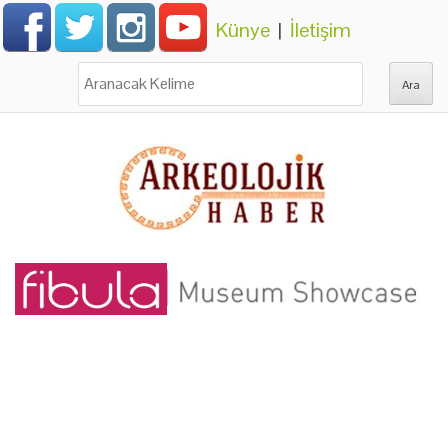
Künye
|
İletişim
Ara: