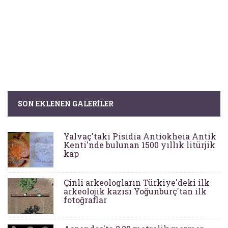
SON EKLENEN GALERILER
Yalvaç'taki Pisidia Antiokheia Antik
Kenti'nde bulunan 1500 yıllık litürjik
kap
Çinli arkeologların Türkiye'deki ilk
arkeolojik kazısı Yoğunburç'tan ilk
fotoğraflar