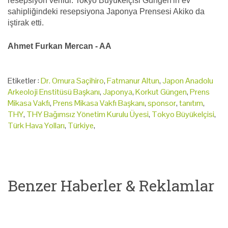
resepsiyon verildi. Tokyo Büyükelçisi Güngen'in ev
sahipliğindeki resepsiyona Japonya Prensesi Akiko da
iştirak etti.
Ahmet Furkan Mercan - AA
Etiketler :
Dr. Omura Saçihiro
,
Fatmanur Altun
,
Japon Anadolu
Arkeoloji Enstitüsü Başkanı
,
Japonya
,
Korkut Güngen
,
Prens
Mikasa Vakfı
,
Prens Mikasa Vakfı Başkanı
,
sponsor
,
tanıtım
,
THY
,
THY Bağımsız Yönetim Kurulu Üyesi
,
Tokyo Büyükelçisi
,
Türk Hava Yolları
,
Türkiye
,
Benzer Haberler & Reklamlar