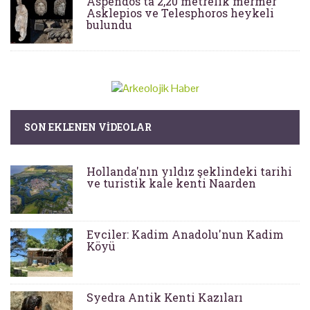
Aspendos'ta 2,20 metrelik mermer
Asklepios ve Telesphoros heykeli
bulundu
SON EKLENEN VIDEOLAR
Hollanda'nın yıldız şeklindeki tarihi
ve turistik kale kenti Naarden
Evciler: Kadim Anadolu'nun Kadim
Köyü
Syedra Antik Kenti Kazıları