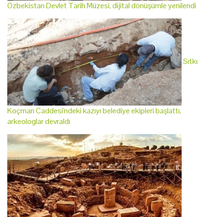
Özbekistan Devlet Tarih Müzesi, dijital dönüşümle yenilendi
Sıtkı
Koçman Caddesi'ndeki kazıyı belediye ekipleri başlattı,
arkeologlar devraldı