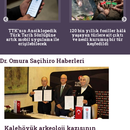
TTK'nın Ansiklopedik
120 bin yıllık fosiller hâlâ
Türk Tarih Sözlüğüne
yaşayan türlere ait çıktı
artık mobil uygulama ile
ve nesli kurumuş bir tür
erişilebilecek
keşfedildi
Dr. Omura Saçihiro Haberleri
Kalehöyük arkeoloji kazısının