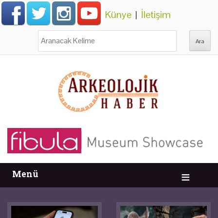
Künye
|
İletişim
Ara:
Menü