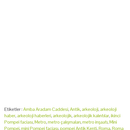
arkeolojik, arkeoloji haberleri, arkeoloji haber,
Etiketler :
Amba Aradam Caddesi
,
Antik
,
arkeoloji
,
arkeoloji
haber
,
arkeoloji haberleri
,
arkeolojik
,
arkeolojik kalıntılar
,
ikinci
Pompei faciası
,
Metro
,
metro çalışmaları
,
metro inşaatı
,
Mini
Pompei
,
mini Pompei faciası
,
pompei Antik Kenti
,
Roma
,
Roma