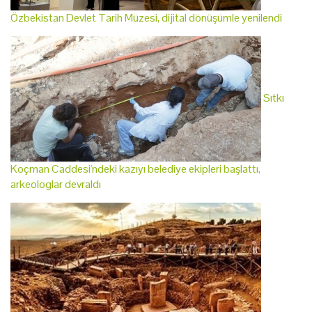
Özbekistan Devlet Tarih Müzesi, dijital dönüşümle yenilendi
Sıtkı
Koçman Caddesi'ndeki kazıyı belediye ekipleri başlattı,
arkeologlar devraldı