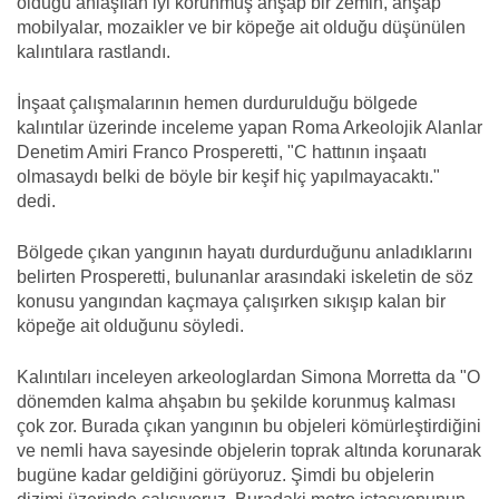
olduğu anlaşılan iyi korunmuş ahşap bir zemin, ahşap
mobilyalar, mozaikler ve bir köpeğe ait olduğu düşünülen
kalıntılara rastlandı.
İnşaat çalışmalarının hemen durdurulduğu bölgede
kalıntılar üzerinde inceleme yapan Roma Arkeolojik Alanlar
Denetim Amiri Franco Prosperetti, "C hattının inşaatı
olmasaydı belki de böyle bir keşif hiç yapılmayacaktı."
dedi.
Bölgede çıkan yangının hayatı durdurduğunu anladıklarını
belirten Prosperetti, bulunanlar arasındaki iskeletin de söz
konusu yangından kaçmaya çalışırken sıkışıp kalan bir
köpeğe ait olduğunu söyledi.
Kalıntıları inceleyen arkeologlardan Simona Morretta da "O
dönemden kalma ahşabın bu şekilde korunmuş kalması
çok zor. Burada çıkan yangının bu objeleri kömürleştirdiğini
ve nemli hava sayesinde objelerin toprak altında korunarak
bugüne kadar geldiğini görüyoruz. Şimdi bu objelerin