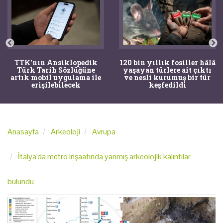
TTK'nın Ansiklopedik
120 bin yıllık fosiller hâlâ
Türk Tarih Sözlüğüne
yaşayan türlere ait çıktı
artık mobil uygulama ile
ve nesli kurumuş bir tür
erişilebilecek
keşfedildi
Anasayfa
Arkeoloji
Avrupa
İtalya'da metro inşaatında yanmış arkeolojik kalıntılar
bulundu