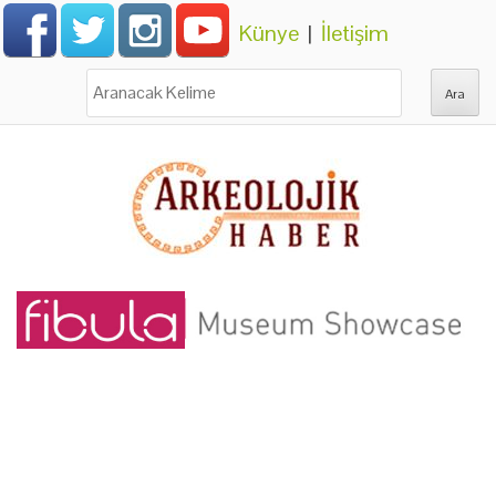
Künye
|
İletişim
Ara: