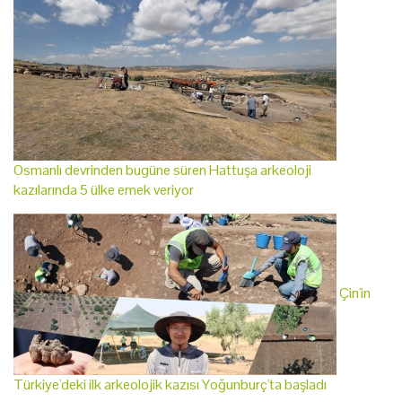
Osmanlı devrinden bugüne süren Hattuşa arkeoloji
kazılarında 5 ülke emek veriyor
Çin'in
Türkiye'deki ilk arkeolojik kazısı Yoğunburç'ta başladı