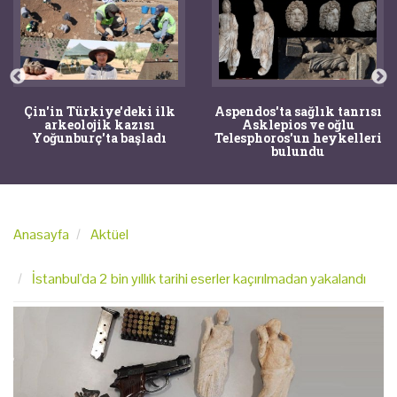
Çin'in Türkiye'deki ilk
Aspendos'ta sağlık tanrısı
arkeolojik kazısı
Asklepios ve oğlu
Yoğunburç'ta başladı
Telesphoros'un heykelleri
bulundu
Anasayfa
Aktüel
İstanbul'da 2 bin yıllık tarihi eserler kaçırılmadan yakalandı