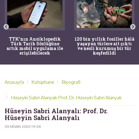
TTK'nın Ansiklopedik
120 bin yıllık fosiller hâlâ
Türk Tarih Sözlüğüne
yaşayan türlere ait çıktı
artık mobil uygulama ile
ve nesli kurumuş bir tür
erişilebilecek
keşfedildi
Anasayfa
Kütüphane
Biyografi
Hüseyin Sabri Alanyalı: Prof. Dr. Hüseyin Sabri Alanyalı
Hüseyin Sabri Alanyalı: Prof. Dr.
Hüseyin Sabri Alanyalı
05 NISAN 2020 19:04