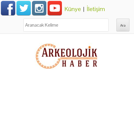
Künye
|
İletişim
Ara: