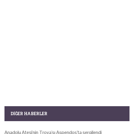
DIĞER HABERLER
Anadolu Ateşi'nin Troya'sı Aspendos'ta sergilendi